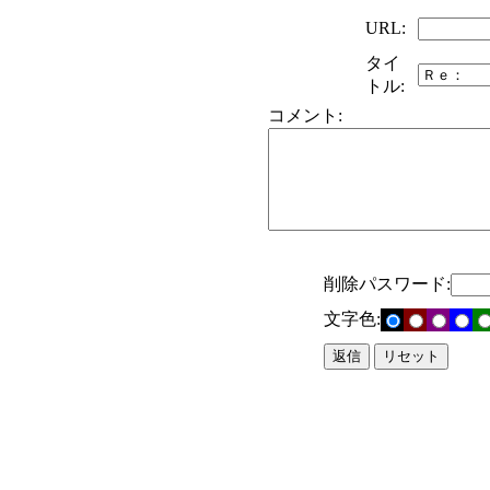
URL:
タイ
トル:
コメント:
削除パスワード:
文字色: