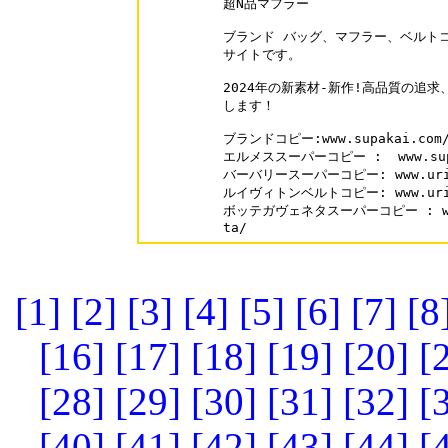
超N品マフラー

ブランド バッグ、マフラー、ベルトコ
サイトです。

2024年の新素材-新作!高品質の追求
します！

ブランドコピー:www.supakai.com/
エルメススーパーコピー :  www.supak
バーバリースーパーコピー: www.urisal
ルイヴィトンベルトコピー: www.urisal
ボッテガヴェネタスーパーコピー : www.su
ta/
[1]
[2]
[3]
[4]
[5]
[6]
[7]
[8
[16]
[17]
[18]
[19]
[20]
[
[28]
[29]
[30]
[31]
[32]
[
[40]
[41]
[42]
[43]
[44]
[