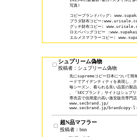
写真!

コピーブランドバッグ: www.supakai
プラダ財布コピー:www.urisale.com
グッチ財布コピー: www.urisale.co
ロエベバッグコピー :www.supakai.c
シュプリーム偽物
投稿者：シュプリーム偽物
先にsupremeコピー日本について
ードでアイデンティティを表現し、ク
毎シーズン、着られる良い品質の製品を
、「SECブランド」サイトはシュプリ
専売店で信用度の高い激安販売専門店
www.secbrand.jp/

www.secbrand.jp/brandcopy-l
超N品マフラー
投稿者：bnn