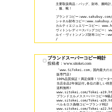
主要取扱商品：バッグ、財布、腕時計
、服、靴！

ブランドコピー:www.sakubuy.com/
シャネル財布コピー:www.sakubuy.com
カルティエジュエリーコピー: www.hahac
ヴィトンレディースバッグコピー: www.hah
ルイ・ヴィトンメンズ財布コピー：www.hah
/
ブランドスーパーコピー時計
投稿者：www.sitokei.com
「www.SiTokei.com」国内最
販専門店!

100%品質保証！満足保障！リピーター率
当店全品2年保証付,各位の新しい得意
送料無料!

www.sitokei.com/Tokei-a19.ht
ブランドエルメススーパーコピーN級品
www.sitokei.com/Tokei-a20.ht
ベル＆ロス偽物コピーブランド時計

www.sitokei.com/Tokei-a22.ht