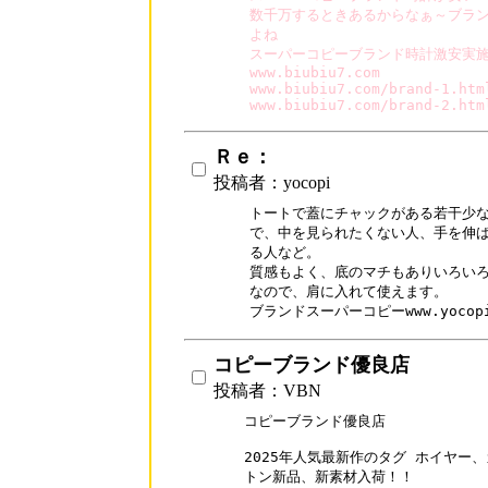
数千万するときあるからなぁ～ブラン
よね

スーパーコピーブランド時計激安実施中
www.biubiu7.com

www.biubiu7.com/brand-1.html
www.biubiu7.com/brand-2.htm
Ｒｅ：
投稿者：yocopi
トートで蓋にチャックがある若干少な
で、中を見られたくない人、手を伸ば
る人など。

質感もよく、底のマチもありいろいろ
なので、肩に入れて使えます。

ブランドスーパーコピーwww.yocopi
コピーブランド優良店
投稿者：VBN
コピーブランド優良店

2025年人気最新作のタグ ホイヤー
トン新品、新素材入荷！！
