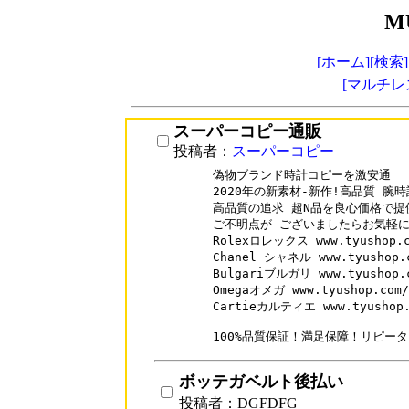
M
[ホーム]
[検索]
[マルチレ
スーパーコピー通販
投稿者：
スーパーコピー
偽物ブランド時計コピーを激安通

2020年の新素材-新作!高品質 腕時計
高品質の追求 超N品を良心価格で提
ご不明点が ございましたらお気軽に
Rolexロレックス www.tyushop.co
Chanel シャネル www.tyushop.c
Bulgariブルガリ www.tyushop.c
Omegaオメガ www.tyushop.com/b
Cartieカルティエ www.tyushop.c
100%品質保証！満足保障！リピータ
ボッテガベルト後払い
投稿者：DGFDFG