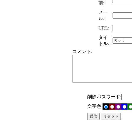
前:
メー
ル:
URL:
タイ
トル:
コメント:
削除パスワード:
文字色: