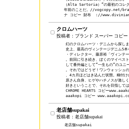
（Alta Sartoria）”の最初の
年前のことだ。//vogcopy.net/br
クロムハーツ
投稿者：ブランド スーパー コピー
幻のクロムハーツ・デニムから探しまく
史上、最高のヴィンテージデニム5本を
・ディレクター、藤原裕「ヴィンテー
。前回に引き続き、ぼくのマイベスト
して番外編として”一生もの”のユニ
。それではどうぞ！ワンウォッシュの
、4カ月ほどはき込んだ状態。糊付け
原さん自身、ヒゲやハチノスが激しく
好きということで、それを目指しては
CHROME HEARTS コピーwww.aaakop
老店舗supakai
投稿者：老店舗supakai
老店舗supakai
