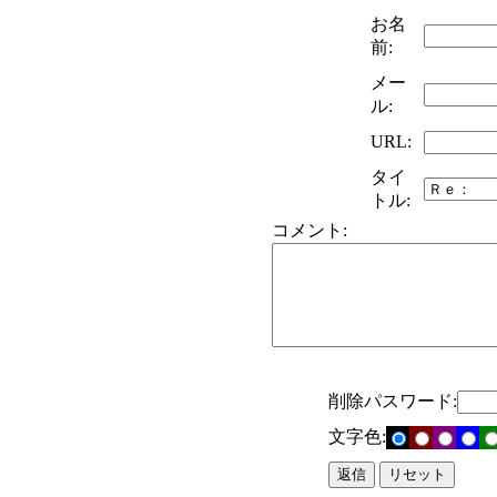
お名
前:
メー
ル:
URL:
タイ
トル:
コメント:
削除パスワード:
文字色: