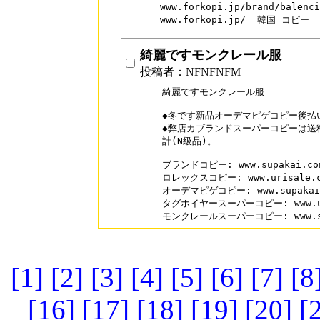
www.forkopi.jp/brand/bale
www.forkopi.jp/  韓国 コピー
綺麗ですモンクレール服
投稿者：NFNFNFM
綺麗ですモンクレール服

◆冬です新品オーデマピゲコピー後払
◆弊店カブランドスーパーコピーは送
計(N級品)。

ブランドコピー: www.supakai.com
ロレックスコピー: www.urisale.com
オーデマピゲコピー: www.supakai.co
タグホイヤースーパーコピー: www.uris
モンクレールスーパーコピー: www.supa
[1]
[2]
[3]
[4]
[5]
[6]
[7]
[8
[16]
[17]
[18]
[19]
[20]
[