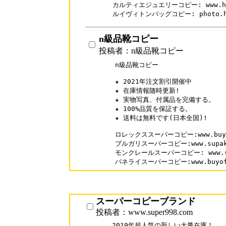
カルティエジュエリーコピー: www.hahac
ルイヴィトンバッグコピー: photo.haha
n級品靴コピー
投稿者：n級品靴コピー
n級品靴コピー

★ 2021年注文割引開催中

★ 在庫情報随時更新!

★ 実物写真、付属品を完備する。

★ 100%品質を保証する。

★ 送料は無料です(日本全国)!

ロレックススーパーコピー:www.buyofm
ブルガリスーパーコピー:www.supakai.
モンクレールスーパーコピー: www.supa
スーパーコピーブランド
投稿者：www.super998.com
2019年超人気の新しい大量在庫！
