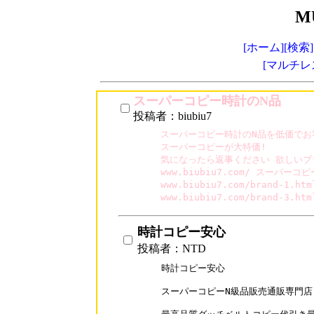
M
[ホーム]
[検索]
[マルチレ
スーパーコピー時計のN品
投稿者：biubiu7
スーパーコピー時計のN品を低価でお客
スーパーコピーが大特価!

気になったら返事ください 欲しいブ
www.biubiu7.com/ スーパーコ
www.biubiu7.com/brand-1
www.biubiu7.com/brand-3
時計コピー安心
投稿者：NTD
時計コピー安心

スーパーコピーN級品販売通販専門店-