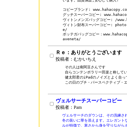
います。品質保証,安心して購入!

コピーブランド: www.hahacopy.com
グッチスーパーコピー: www.hahacopy
ヴィトンメンズバッグコピー: /www.haha
ヴィトン財布スーパーコピー: photo.hah
e/

ボッテガバッグコピー：www.hahacopy.c
aveneta/
Ｒｅ：ありがとうございます
投稿者：むかいちえ
その人は南阿豆さんです

自らコンテンポラリー田楽と称してい
健太郎君のiPadのノイズとよく合って
この日のプチ・パースペクティブ・エ
ヴェルサーチスーパーコピー
投稿者：Pam
ヴェルサーチのダウンは、その洗練され
冬の装いに華を添えます。エレガントな
ルが特徴で、寒さから身を守りながらも