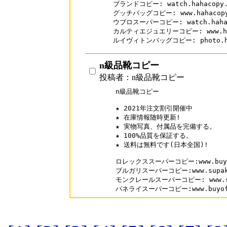
ブランドコピー: watch.hahacopy.c
グッチバッグコピー: www.hahacopy.c
ウブロスーパーコピー: watch.hahacop
カルティエジュエリーコピー: www.hahac
ルイヴィトンバッグコピー: photo.haha
n級品靴コピー
投稿者：n級品靴コピー
n級品靴コピー

★ 2021年注文割引開催中

★ 在庫情報随時更新!

★ 実物写真、付属品を完備する。

★ 100%品質を保証する。

★ 送料は無料です(日本全国)!

ロレックススーパーコピー:www.buyofm
ブルガリスーパーコピー:www.supakai.
モンクレールスーパーコピー: www.supa