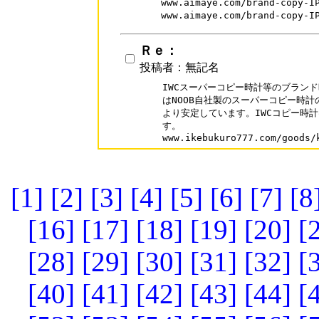
www.aimaye.com/brand-cop
www.aimaye.com/brand-cop
Ｒｅ：
投稿者：無記名
IWCスーパーコピー時計等のブランド
はNOOB自社製のスーパーコピー時計
より安定しています。IWCコピー時計
す。

[1]
[2]
[3]
[4]
[5]
[6]
[7]
[8
[16]
[17]
[18]
[19]
[20]
[
[28]
[29]
[30]
[31]
[32]
[
[40]
[41]
[42]
[43]
[44]
[