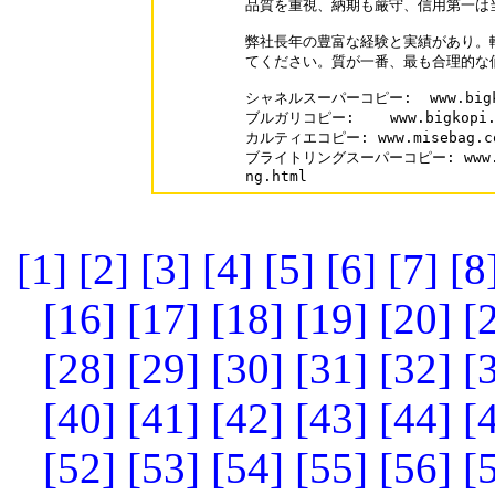
品質を重視、納期も厳守、信用第一は当
弊社長年の豊富な経験と実績があり。
てください。質が一番、最も合理的な
シャネルスーパーコピー:  www.bigkop
ブルガリコピー:    www.bigkopi.co
カルティエコピー: www.misebag.com/
ブライトリングスーパーコピー: www.mise
[1]
[2]
[3]
[4]
[5]
[6]
[7]
[8
[16]
[17]
[18]
[19]
[20]
[
[28]
[29]
[30]
[31]
[32]
[
[40]
[41]
[42]
[43]
[44]
[
[52]
[53]
[54]
[55]
[56]
[