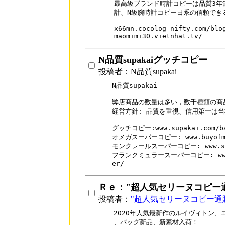
最高級ブランド時計コピーは品質3年無
計、N級腕時計コピー日系の信頼できる
x66mn.cocolog-nifty.com/blog
maomimi30.vietnhat.tv/
N品質supakaiグッチコピー
投稿者：N品質supakai
N品質supakai

弊店商品の数量は多い，数千種類の商品
経営方針: 品質を重視、信用第一は当
グッチコピー:www.supakai.com/bag
オメガスーパーコピー: www.buyofme.
モンクレールスーパーコピー: www.supak
フランクミュラースーパーコピー: www.buy
Ｒｅ："超人気セリーヌコピー
投稿者：
"超人気セリーヌコピー通
2020年人気最新作のルイヴィトン、
、バッグ新品、新素材入荷！
