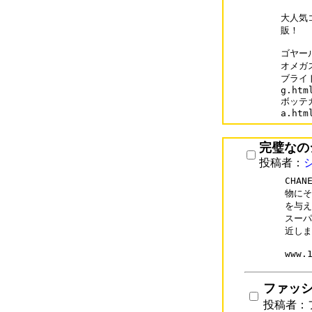
大人気
販！

ゴヤールコ
オメガスー
ブライト
g.html
ボッテガ・
a.htm
完璧なの
投稿者：
CHA
物にそ
を与え
スーパ
近しま
ファッ
投稿者：