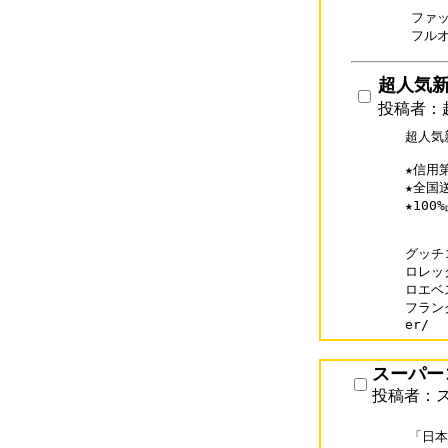
ファ
フル
超人気新作
投稿者：超人
超人気新
★信用
★全国
★10
グッチコ
ロレック
ロエベス
フランク
er/
スーパー
投稿者：
「日本