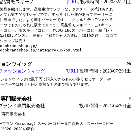
高品質モスキーノ
[URL]
投稿時間：2020/02/22 [土
製品を紹介します。高級生地でソフトなテクスチャーのfitもきれ

とても魅力的なTシャツです。すっきりした趣があってデーリーに

に最適でした。よく着るパーカーです。コクォルリティTシャツで

一つでもおしゃれに演出できます。高品質モスキーノ,モスキーノ

ーコピー、モスキーノコピー、MOSCHINOスーパーコピー服「レデ

&#183;メンズ」、長袖/ 半袖Tシャツの通販、2019新作 - ココブ

ショップ販売！

ocobrandshop.jp/

ocobrandshop.jp/category-35-b0.html
ションウィッグ
N
ファッションウィッグ
[URL]
投稿時間：2023/07/29 [土曜
ッションウィッグは数千円で購入できるものが多くセミオーダーや

ド専門販売会社
ブランド専門販売会社
投稿時間：2021/04/30 [金曜
ド専門販売会社

ーブランドmisebag】スーパーコピー専門通販店，スーパーコピー

2020-2021の新作
