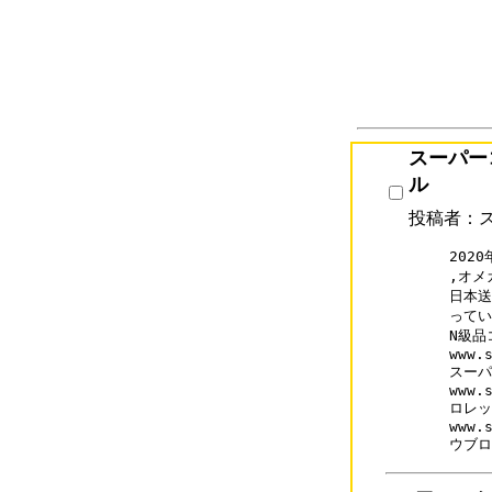
スーパー
ル
投稿者：
202
,オメ
日本送
ってい
N級品
www.s
スーパ
www.s
ロレッ
www.s
ウブロ