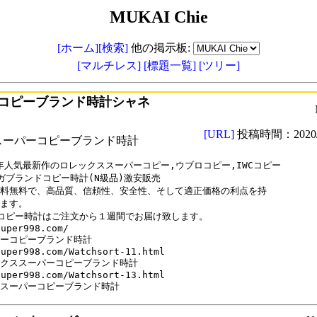
MUKAI Chie
[ホーム]
[検索]
他の掲示板:
[マルチレス]
[標題一覧]
[ツリー]
コピーブランド時計シャネ
[URL]
投稿時間：2020/0
スーパーコピーブランド時計
0年人気最新作のロレックススーパーコピー,ウブロコピー,IWCコピー

ガブランドコピー時計(N級品)激安販売

料無料で、高品質、信頼性、安全性、そして適正価格の利点を持

ます。

コピー時計はご注文から１週間でお届け致します。

uper998.com/

ーコピーブランド時計

uper998.com/Watchsort-11.html

クススーパーコピーブランド時計

uper998.com/Watchsort-13.html

スーパーコピーブランド時計