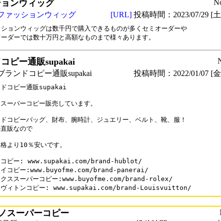
ションウィッグ
N
ファッションウィッグ
[URL]
投稿時間：2023/07/29 [土曜
ッションウィッグは数千円で購入できるものが多くセミオーダーや

オーダーでは数十万円と高額なものまで様々あります。
ピー通販supakai
ランドコピー通販supakai
投稿時間：2022/01/07 [金曜
ドコピー通販supakai

スーパーコピー販売しています。

ドコピーバッグ、財布、腕時計、ジュエリー、ベルト、靴、服！

直販なので

格より10％安いです。

ピー: www.supakai.com/brand-hublot/

コピー:www.buyofme.com/brand-panerai/

ススーパーコピー:www.buyofme.com/brand-rolex/

ィトンコピー: www.supakai.com/brand-Louisvuitton/
ノスーパーコピー