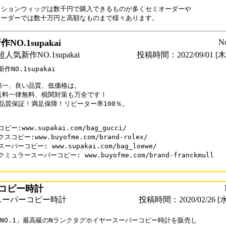
ッションウィッグは数千円で購入できるものが多くセミオーダーや

オーダーでは数十万円と高額なものまで様々あります。
NO.1supakai
N
気新作NO.1supakai
投稿時間：2022/09/01 [木曜
作NO.1supakai

第一、良い品質、低価格は。

送料一律無料、税関対策も万全です！

0%品質保証！満足保障！リピーター率100％。

ピー:www.supakai.com/bag_gucci/

スコピー:www.buyofme.com/brand-rolex/

ーパーコピー: www.supakai.com/bag_loewe/

ミュラースーパーコピー: www.buyofme.com/brand-franckmull

コピー時計
スーパーコピー時計
投稿時間：2020/02/26 [水
NO.1」最高級のNランクタグホイヤースーパーコピー時計を販売し
