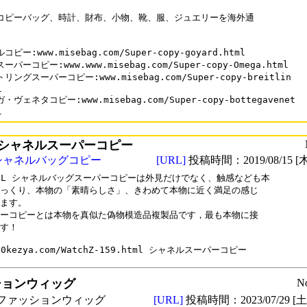
コピーバッグ、時計、財布、小物、靴、服、ジュエリーを海外通

ピー:www.misebag.com/Super-copy-goyard.html

パーコピー:www.www.misebag.com/Super-copy-Omega.html

リングスーパーコピー:www.misebag.com/Super-copy-breitlin



ヴェネタコピー:www.misebag.com/Super-copy-bottegavenet

l
シャネルスーパーコピー
シャネルバッグコピー
[URL]
投稿時間：2019/08/15 [木
NEL シャネルバッグスーパーコピーは外見だけでなく、触感なども本

っくり、本物の「素晴らしさ」、きわめて本物に近く満足の感じ

ます。

ーコピーとは本物を真似た偽物模造品複製品です，最も本物に接

す！

ションウィッグ
N
ファッションウィッグ
[URL]
投稿時間：2023/07/29 [土曜