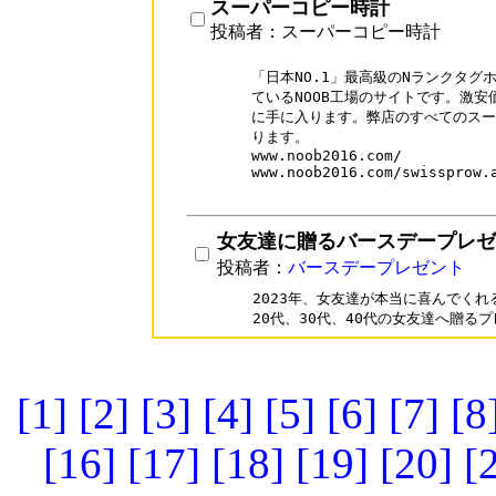
スーパーコピー時計
投稿者：スーパーコピー時計
「日本NO.1」最高級のNランクタグ
ているNOOB工場のサイトです。激安
に手に入ります。弊店のすべてのスー
ります。

www.noob2016.com/

www.noob2016.com/swissprow.a
女友達に贈るバースデープレゼ
投稿者：
バースデープレゼント
2023年、女友達が本当に喜んでくれ
[1]
[2]
[3]
[4]
[5]
[6]
[7]
[8
[16]
[17]
[18]
[19]
[20]
[