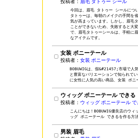
投稿者：
眉毛 タトゥー シール
今回は、眉毛 タトゥー シールにつ
タトゥーは、毎朝のメイクの手間を省
気が高まっています。しかし、眉毛タ
ことができないため、失敗すると大変
で、眉毛タトゥーシールは、手軽に眉
なアイテムです。
女装 ポニーテール
投稿者：
女装 ポニーテール
BOBUWIGは、假&#21457;市場
と豊富なバリエーションで知られていま
に女性に人気の高い商品、女装 ポニ
ウィッグ ポニーテール できる
投稿者：
ウィッグ ポニーテール で
こんにちは！BOBUWIG優良店のウ
ッグ ポニーテール できるを作る方
男装 眉毛