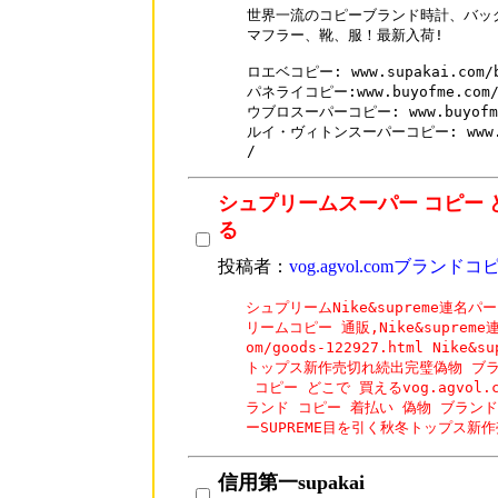
世界一流のコピーブランド時計、バッ
マフラー、靴、服！最新入荷!

ロエベコピー: www.supakai.com/br
パネライコピー:www.buyofme.com/br
ウブロスーパーコピー: www.buyofme.c
ルイ・ヴィトンスーパーコピー: www.supa
シュプリームスーパー コピー 
る
投稿者：
vog.agvol.comブランドコ
シュプリームNike&supreme連名
リームコピー 通販,Nike&supreme
om/goods-122927.html Nike
トップス新作売切れ続出完璧偽物 ブランド
 コピー どこで 買えるvog.agvol.co
ランド コピー 着払い 偽物 ブランド シ
ーSUPREME目を引く秋冬トップス新
信用第一supakai