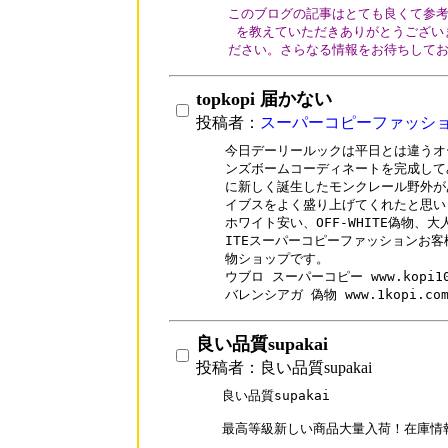
このブログの記事はとても良くて参考
 を教えていただきありがとうござい
topkopi 届かない
投稿者：
スーパーコピーファッシ
今日デーリールックは平日とは違うオ
ンズボームコーディネートを完成してみ
に新しく誕生したモンクレール野外が
イブスをよく盛り上げてくれたと思い
ホワイト安い、OFF-WHITE偽物、大人
ITEスーパーコピーファッションお客
物ショップです。

ウブロ スーパーコピー www.kopi100.
バレンシアガ 偽物 www.1kopi.com/
良い品質supakai
投稿者：良い品質supakai
良い品質supakai

最高等級新しい商品大量入荷！在庫情報随時