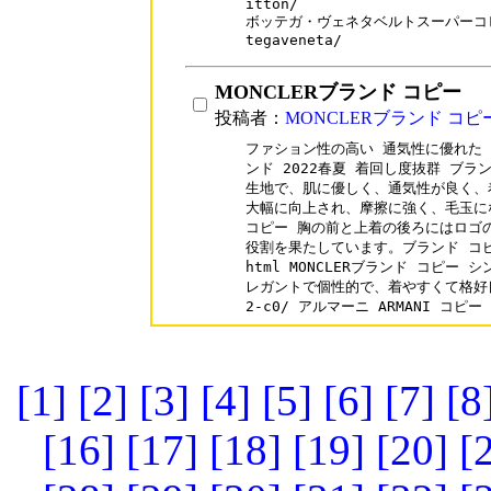
itton/

ボッテガ・ヴェネタベルトスーパーコピー: w
tegaveneta/
MONCLERブランド コピー
投稿者：
MONCLERブランド コピ
ファション性の高い 通気性に優れた 
ンド 2022春夏 着回し度抜群 ブラ
生地で、肌に優しく、通気性が良く、
大幅に向上され、摩擦に強く、毛玉に
コピー 胸の前と上着の後ろにはロゴ
役割を果たしています。ブランド コピー vo
html MONCLERブランド コピー
レガントで個性的で、着やすくて格好良いです
2-c0/ アルマーニ ARMANI コピー
[1]
[2]
[3]
[4]
[5]
[6]
[7]
[8
[16]
[17]
[18]
[19]
[20]
[