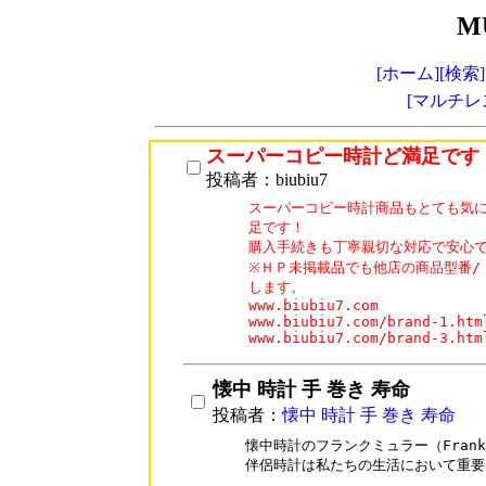
M
[ホーム]
[検索]
[マルチレ
スーパーコピー時計ど満足です
投稿者：biubiu7
スーパーコピー時計商品もとても気に
足です！

購入手続きも丁寧親切な対応で安心で
※ＨＰ未掲載品でも他店の商品型番/
します。

www.biubiu7.com

www.biubiu7.com/brand-1.html
www.biubiu7.com/brand-3.htm
懐中 時計 手 巻き 寿命
投稿者：
懐中 時計 手 巻き 寿命
懐中時計のフランクミュラー（Frank 
伴侶時計は私たちの生活において重要