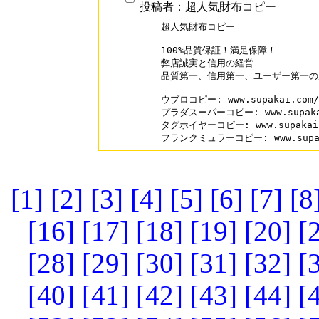
投稿者：超人気財布コピー
超人気財布コピー

100%品質保証！満足保障！

弊店誠実と信用の経営

品質第一、信用第一、ユーザー第一の
ウブロコピー: www.supakai.com/b
プラダスーパーコピー: www.supakai.
タグホイヤーコピー: www.supakai.co
フランクミュラーコピー: www.supakai
[1]
[2]
[3]
[4]
[5]
[6]
[7]
[8
[16]
[17]
[18]
[19]
[20]
[
[28]
[29]
[30]
[31]
[32]
[
[40]
[41]
[42]
[43]
[44]
[