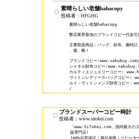
素晴らしい老舗hahacopy
投稿者：HFGHG
素晴らしい老舗hahacopy

弊店業界最強のブランドコピー代金引換激安
主要取扱商品：バッグ、財布、腕時計
、服、靴！

ブランドコピー:www.sakubuy.com/
シャネル財布コピー:www.sakubuy.com
カルティエジュエリーコピー: www.hahac
ヴィトンレディースバッグコピー: www.hah
ルイ・ヴィトンメンズ財布コピー：www.hah
/
ブランドスーパーコピー時計
投稿者：www.sitokei.com
「www.SiTokei.com」国内最
販専門店!

100%品質保証！満足保障！リピーター率