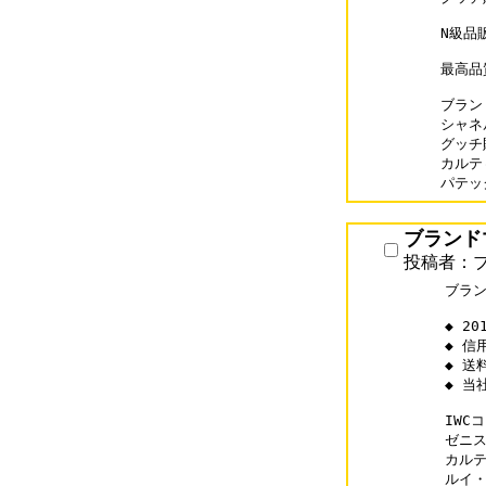
N級品
最高品
ブランド
シャネル
グッチ財
カルティ
パテック
ブランドマ
投稿者：ブ
ブラン
◆ 2
◆ 信
◆ 送
◆ 当
IWCコ
ゼニスス
カルティ
ルイ・ヴ