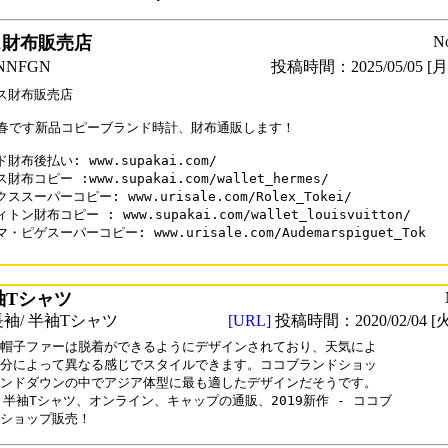
ス財布販売店
N
NFGN
投稿時間：2025/05/05 [月曜
ス財布販売店

25春です新品コピーブランド時計、財布通販します！

財布後払い: www.supakai.com/

財布コピー :www.supakai.com/wallet_hermes/

ススーパーコピー: www.urisale.com/Rolex_Tokei/

トン財布コピー : www.supakai.com/wallet_louisvuitton/

・ピゲスーパーコピー: www.urisale.com/Audemarspiguet_Tok

袖Tシャツ
袖/ 半袖Tシャツ
[URL]
投稿時間：2020/02/04 [火
帽子ファーは脱着ができるようにデザインされており、天気によ

分によって異なる感じでスタイルできます。ココブランドショッ

ンドダウンの中でアジア体型に最も適したデザインだそうです。

 半袖Tシャツ、オンライン、キャップの通販、2019新作 - ココブ

ショップ販売！