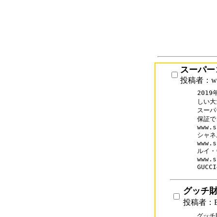
スーパー
投稿者：www
201
しい大
スーパ
保証で
www.s
シャネ
www.s
ルイ・
www.s
GUC
グッチ
投稿者：B
グッチ