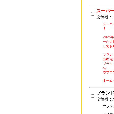
スーパ
投稿者：
スーパ
！ - 「
202
ーが大
してお
ブランド
IWC時計
ブライト
s/

ウブロス
ホーム
ブラン
投稿者：N
ブラン