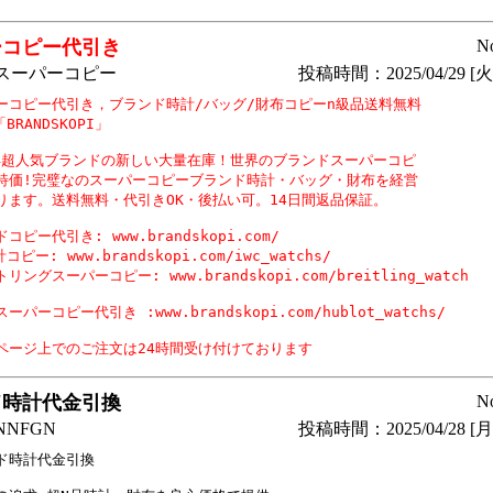
ーコピー代引き
N
スーパーコピー
投稿時間：2025/04/29 [火曜
ーコピー代引き，ブランド時計/バッグ/財布コピーn級品送料無料

BRANDSKOPI」

5年超人気ブランドの新しい大量在庫！世界のブランドスーパーコピ

特価!完璧なのスーパーコピーブランド時計・バッグ・財布を経営

ります。送料無料・代引きOK・後払い可。14日間返品保証。

コピー代引き: www.brandskopi.com/

コピー: www.brandskopi.com/iwc_watchs/

リングスーパーコピー: www.brandskopi.com/breitling_watch

ーパーコピー代引き :www.brandskopi.com/hublot_watchs/

ページ上でのご注文は24時間受け付けております 
ド時計代金引換
N
NFGN
投稿時間：2025/04/28 [月曜
ド時計代金引換
