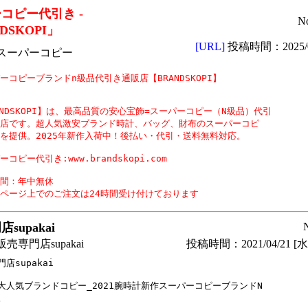
コピー代引き -
N
DSKOPI」
[URL]
投稿時間：2025/0
スーパーコピー
ーコピーブランドn級品代引き通販店【BRANDSKOPI】

ANDSKOPI】は、最高品質の安心宝飾=スーパーコピー（N級品）代引

店です。超人気激安ブランド時計、バッグ、財布のスーパーコピ

を提供。2025年新作入荷中！後払い・代引・送料無料対応。

コピー代引き:www.brandskopi.com

間：年中無休

ページ上でのご注文は24時間受け付けております 
supakai
売専門店supakai
投稿時間：2021/04/21 [水曜
店supakai

大人気ブランドコピー_2021腕時計新作スーパーコピーブランドN


