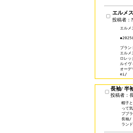
エルメ
投稿者：N
エルメ
◆20
ブランド
エルメス
ロレック
ルイヴィ
オーデマ
ei/
長袖/ 半
投稿者：長
帽子と
って気
プブラ
長袖/
ランド