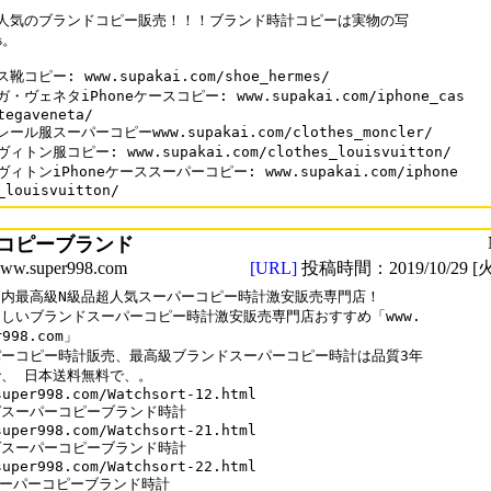
人気のブランドコピー販売！！！ブランド時計コピーは実物の写

。

靴コピー: www.supakai.com/shoe_hermes/

・ヴェネタiPhoneケースコピー: www.supakai.com/iphone_cas

tegaveneta/

ール服スーパーコピーwww.supakai.com/clothes_moncler/

ィトン服コピー: www.supakai.com/clothes_louisvuitton/

ィトンiPhoneケーススーパーコピー: www.supakai.com/iphone

_louisvuitton/
コピーブランド
.super998.com
[URL]
投稿時間：2019/10/29 [火
内最高級N級品超人気スーパーコピー時計激安販売専門店！

しいブランドスーパーコピー時計激安販売専門店おすすめ「www.

r998.com」

ーコピー時計販売、最高級ブランドスーパーコピー時計は品質3年

、 日本送料無料で、。

super998.com/Watchsort-12.html

スーパーコピーブランド時計

super998.com/Watchsort-21.html

スーパーコピーブランド時計

super998.com/Watchsort-22.html 
