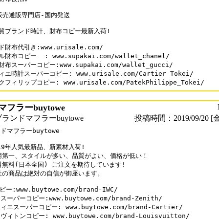
販売通販専門店-国内発送

質ブランド時計、財布コピー最新入荷!

財布代引き:www.urisale.com/

財布コピー  : www.supakai.com/wallet_chanel/

布スーパーコピー:www.supakai.com/wallet_gucci/

エ時計スーパーコピー: www.urisale.com/Cartier_Tokei/

フィリップコピー: www.urisale.com/PatekPhilippe_Tokei/
フラーbuytowe
ランドマフラーbuytowe
投稿時間：2019/09/20 [金
ドマフラーbuytowe

019年人気最新品、新素材入荷!

用第一、スタイルが多い、品質がよい、価格が低い！

料無料(日本全国) ご注文を期待しています!

社の商品は絶対の自信が御座います。

ピー:www.buytowe.com/brand-IWC/

ーパーコピー:www.buytowe.com/brand-Zenith/ 

エスーパーコピー: www.buytowe.com/brand-Cartier/

ィトンコピー: www.buytowe.com/brand-Louisvuitton/