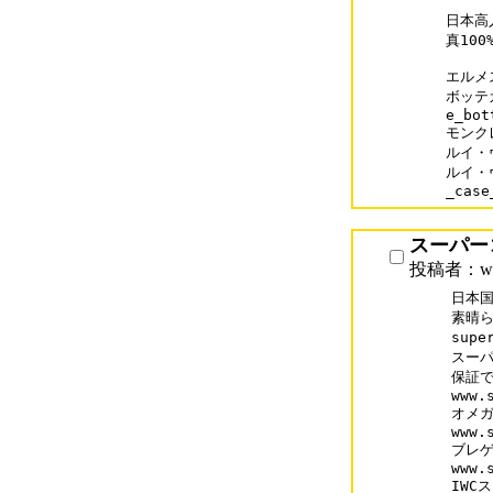
日本高
真100%
エルメス
ボッテガ
e_bot
モンクレ
ルイ・ヴ
ルイ・ヴ
_case
スーパー
投稿者：www
日本国
素晴ら
supe
スーパ
保証で
www.
オメガ
www.
ブレゲ
www.