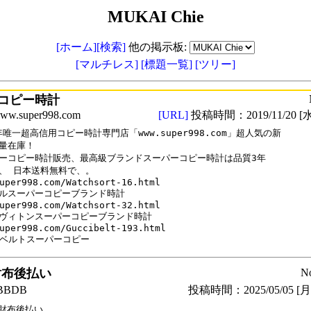
MUKAI Chie
[ホーム]
[検索]
他の掲示板:
[マルチレス]
[標題一覧]
[ツリー]
コピー時計
.super998.com
[URL]
投稿時間：2019/11/20 [水
9年唯一超高信用コピー時計専門店「www.super998.com」超人気の新

量在庫！

ーコピー時計販売、最高級ブランドスーパーコピー時計は品質3年

、 日本送料無料で、。

uper998.com/Watchsort-16.html

ルスーパーコピーブランド時計

uper998.com/Watchsort-32.html

ヴィトンスーパーコピーブランド時計

uper998.com/Guccibelt-193.html

CIベルトスーパーコピー
財布後払い
N
BDB
投稿時間：2025/05/05 [月曜
財布後払い
