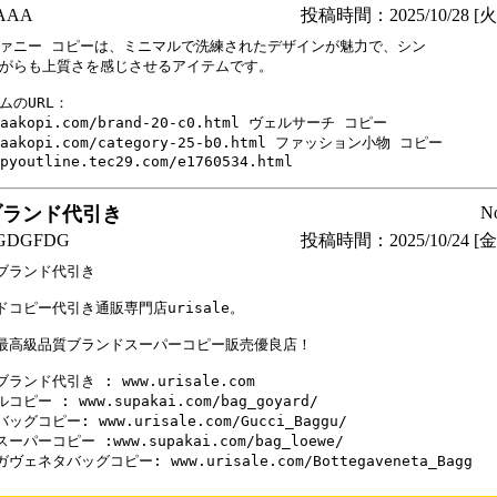
AAA
投稿時間：2025/10/28 [火曜
ァニー コピーは、ミニマルで洗練されたデザインが魅力で、シン

がらも上質さを感じさせるアイテムです。

ムのURL：

aaakopi.com/brand-20-c0.html ヴェルサーチ コピー

aaakopi.com/category-25-b0.html ファッション小物 コピー

pyoutline.tec29.com/e1760534.html
ブランド代引き
N
DGFDG
投稿時間：2025/10/24 [金曜
ブランド代引き

コピー代引き通販専門店urisale。

最高級品質ブランドスーパーコピー販売優良店！

ランド代引き : www.urisale.com

ピー : www.supakai.com/bag_goyard/

ッグコピー: www.urisale.com/Gucci_Baggu/

ーパーコピー :www.supakai.com/bag_loewe/

ヴェネタバッグコピー: www.urisale.com/Bottegaveneta_Bagg
