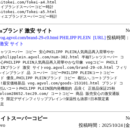
sitokei.com/Tokei-a4.html

イブランドスーパーコピー時計

sitokei.com/Tokei-a5.html

ティエブランドスーパーコピー時計
.comブランド 激安 サイト
N
vog.agvol.com/brand-29-c0.html PHILIPP PLEIN
[URL]
投稿時間：202
激安 サイト
ャツスーパー コピー 安心PHILIPP PLEIN人気商品再入荷華やか

hilipplein.agvol.com/num-382.html 半袖Tシャツスーパー コ

心PHILIPP PLEIN人気商品再入荷華やかな印象 vogコピー PHILI

EINブランド 激安 サイトvog.agvol.com/brand-29-c0.html フィリ

インブランド 品 スーパー コピーPHILIPP PLEINコートコピー

ド 優良,PHILIPP PLEINブランド コピー 着払い,コートブランド

!最安価格新品 vog.agvol.com/goods-153101.html ブランド コ

払いコートPHILIPP PLEIN国内発機能的 品良く 正規品保証25秋

volcom28652.tec29.com/ コートコピー 商品 販売安心の激安通販

キラ 限定デザインフィリッププレイン!保温性も抜群!日本限定素

足 
ワイトスーパーコピー
N
vo
投稿時間：2025/10/24 [金曜