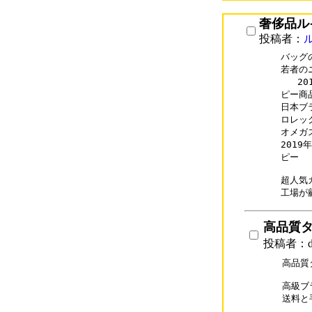
奢侈品ル
投稿者：
バッグ
若者の
   
ピー商
日本ブ
ロレック
オメガス
2019
ピー  

超人気カ
高品質
投稿者：df
高品質
高級ブ
送料と