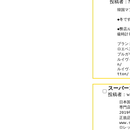
投稿者：N
韓国マ
◆冬で
◆弊店
級時計(
ブランド
ロエベス
ブルガリ
ルイヴィ
n/

ルイヴィ
スーパー
投稿者：www.
日本
専門店「
201
正規
www.
ロレッ