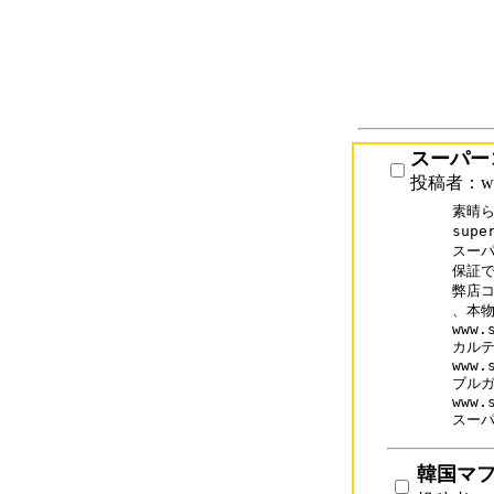
スーパー
投稿者：www
素晴ら
supe
スーパ
保証で
弊店コ
、本物
www.
カルテ
www.
ブルガ
www.
スー
韓国マ