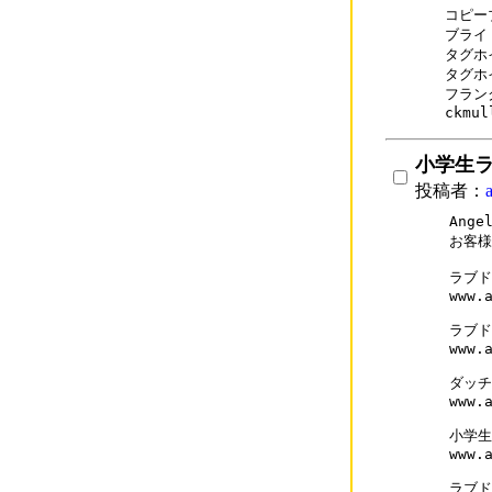
コピーブ
ブライト
タグホイ
タグホイ
フランク
ckmul
小学生
投稿者：
Ang
お客様
ラブド
www.a
ラブド
www.a
ダッチ
www.
小学生
www.
ラブド