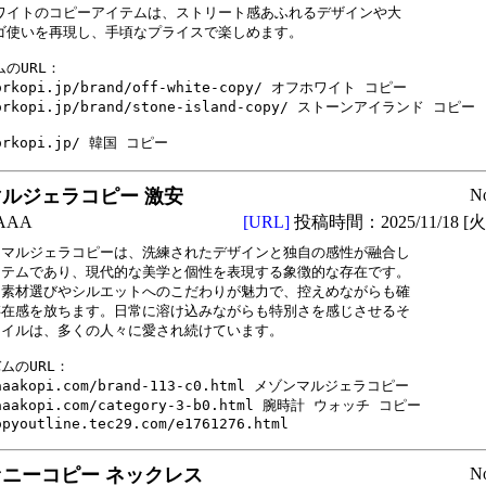
ワイトのコピーアイテムは、ストリート感あふれるデザインや大

ゴ使いを再現し、手頃なプライスで楽しめます。

のURL：

orkopi.jp/brand/off-white-copy/ オフホワイト コピー

orkopi.jp/brand/stone-island-copy/ ストーンアイランド コピー

orkopi.jp/ 韓国 コピー
ルジェラコピー 激安
N
AAA
[URL]
投稿時間：2025/11/18 [火曜
マルジェラコピーは、洗練されたデザインと独自の感性が融合し

テムであり、現代的な美学と個性を表現する象徴的な存在です。

素材選びやシルエットへのこだわりが魅力で、控えめながらも確

在感を放ちます。日常に溶け込みながらも特別さを感じさせるそ

イルは、多くの人々に愛され続けています。

ムのURL：

aaakopi.com/brand-113-c0.html メゾンマルジェラコピー

aaakopi.com/category-3-b0.html 腕時計 ウォッチ コピー

opyoutline.tec29.com/e1761276.html
ニーコピー ネックレス
N