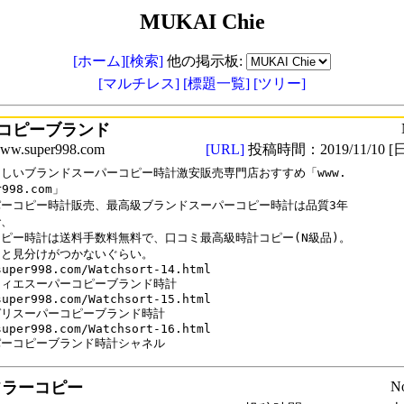
MUKAI Chie
[ホーム]
[検索]
他の掲示板:
[マルチレス]
[標題一覧]
[ツリー]
コピーブランド
.super998.com
[URL]
投稿時間：2019/11/10 [日
しいブランドスーパーコピー時計激安販売専門店おすすめ「www.

r998.com」

ーコピー時計販売、最高級ブランドスーパーコピー時計は品質3年

、

ピー時計は送料手数料無料で、口コミ最高級時計コピー(N級品)。

と見分けがつかないぐらい。

super998.com/Watchsort-14.html

ィエスーパーコピーブランド時計

super998.com/Watchsort-15.html 

リスーパーコピーブランド時計

super998.com/Watchsort-16.html

パーコピーブランド時計シャネル
フラーコピー
N