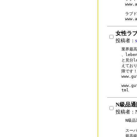
www.a
ラブド
www.
女性ラ
投稿者：
業界最高級
、leb
と見分l
えており
障です！
www.gu
www.gu
N級品通販
投稿者：N
N級品通
スーパ
最高級