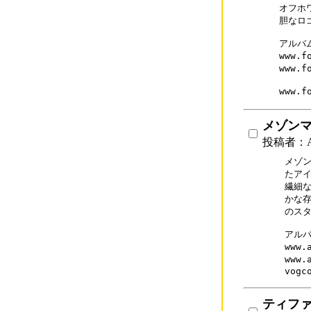
オフホ
胆なロ
アルバム
www.f
www.f
www.f
メゾンマ
投稿者：
メゾン
たアイ
繊細な
かな存
のスタ
アルバ
www.
www.
vogc
ティファ