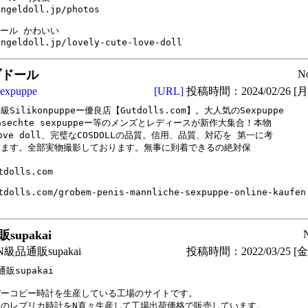
ngeldoll.jp/photos

ール かわいい

angeldoll.jp/lovely-cute-love-doll
ブドール
N
sexpuppe
[URL]
投稿時間：2024/02/26 [月曜
Silikonpuppeー優良店【Gutdolls.com】。大人気のSexpuppe

ensechte sexpuppeー等のメンズとレディースが新作大集合！本物

ove doll、完璧なCOSDOLLの品質。信用、品質、対応を 第一に考

ます。全部実物撮影しております。無事に到着できるの絶対保



tdolls.com

tdolls.com/grobem-penis-mannliche-sexpuppe-online-kaufen.
supakai
級品通販supakai
投稿時間：2022/03/25 [金曜
販supakai

ーコピー時計を生産している工場のサイトです。

のレプリカ時計をN直々生産して工場出荷価格で販売しています。
