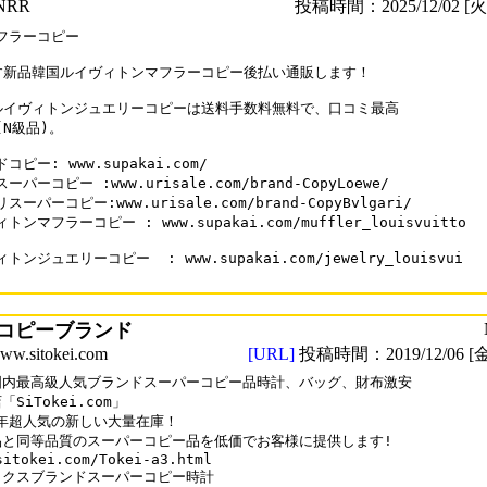
RR
投稿時間：2025/12/02 [火曜
フラーコピー

す新品韓国ルイヴィトンマフラーコピー後払い通販します！

ルイヴィトンジュエリーコピーは送料手数料無料で、口コミ最高

N級品)。

コピー: www.supakai.com/

ーパーコピー :www.urisale.com/brand-CopyLoewe/

スーパーコピー:www.urisale.com/brand-CopyBvlgari/

トンマフラーコピー : www.supakai.com/muffler_louisvuitto

トンジュエリーコピー  : www.supakai.com/jewelry_louisvui

コピーブランド
sitokei.com
[URL]
投稿時間：2019/12/06 [金
国内最高級人気ブランドスーパーコピー品時計、バッグ、財布激安

SiTokei.com」

9年超人気の新しい大量在庫！

品と同等品質のスーパーコピー品を低価でお客様に提供します!

sitokei.com/Tokei-a3.html

クスブランドスーパーコピー時計
