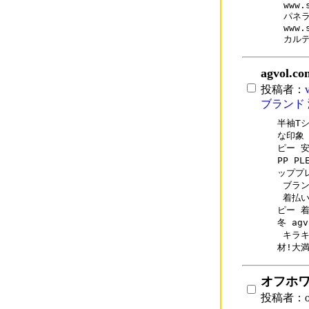
www.
パネラ
www.
カル
agvol
投稿者：
ブランド 
半袖Tシ
な印象 p
ピー 安
PP PL
ッププレ
 ブラン
 着払い
ピー 着
冬 ag
 キラ
材!大満
オフホ
投稿者：o