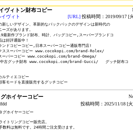
イヴィトン財布コピー
ルイヴィト
[URL]
投稿時間：2019/09/17 [火
の新しいデザイン、革新的なバックパックのデザインは新時代の

ニーズがあります。

2019最新作ブランド財布、時計、バッグコピー,スーパーブランドコ

品は好評通販中！

ランドコピーコピー,日本スーパーコピー通販専門店!

ススーパーコピー www.cocokopi.com/brand-Rolex/

ーパーコピー www.cocokopi.com/brand-Omega/

年中古グッチ財布 www.cocokopi.com/brand-Gucci/   グッチ財布コ

ルティエコピー   

タグホイヤーコピー
N
dd
投稿時間：2025/11/18 [火曜
タグホイヤーコピー

ライトリングコピー販売店。

手数料は無料です。24時間ご注文受けます。
