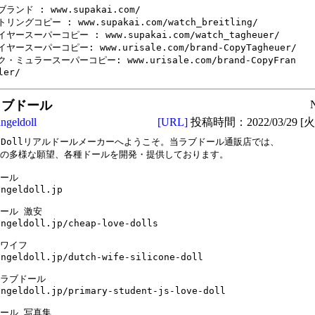
ランド : www.supakai.com/

リングコピー : www.supakai.com/watch_breitling/

ヤースーパーコピー : www.supakai.com/watch_tagheuer/

ヤースーパーコピー: www.urisale.com/brand-CopyTagheuer/

・ミュラースーパーコピー: www.urisale.com/brand-CopyFran

ler/
ラブドール
angeldoll
[URL]
投稿時間：2022/03/29 [火曜
elDollリアルドールメーカーへようこそ。当ラブドール通販店では、

の多様な願望、各種ドールを開発・提供しております。

ール

ngeldoll.jp

ール 激安

ngeldoll.jp/cheap-love-dolls

ワイフ

angeldoll.jp/dutch-wife-silicone-doll 

ラブドール

angeldoll.jp/primary-student-js-love-doll

ール 写真集
