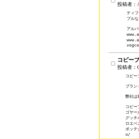
投稿者：
ティフ
プルな
アルバ
www.
www.
vogco
コピー
投稿者：G
コピー
ブランド
弊社は
コピーブ
ゴヤールコ
グッチバ
ロエベス
ボッテガ