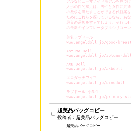
アルなヒューマノイドモデルを見つけ
人形の性的満足は、男性と女性に共通
の欲求を満たすことができる代替案を
ためにこれらを探しているなら、あな
最良の選択をするでしょう、それはセ
の最新のインフレータブルシリコーン
美乳ラブドール

www.angeldoll.jp/good-breast
Aotume Doll

www.angeldoll.jp/aotume-doll
AXB Doll

www.angeldoll.jp/axbdoll

エロダッチワイフ

www.angeldoll.jp/sinodoll

ラブドール 小学生

www.angeldoll.jp/primary-st
超美品バッグコピー
投稿者：超美品バッグコピー
超美品バッグコピー
