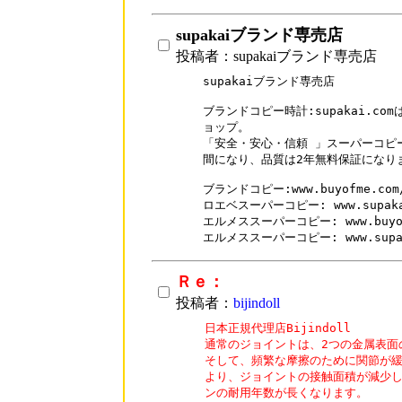
supakaiブランド専売店
投稿者：supakaiブランド専売店
supakaiブランド専売店 

ブランドコピー時計:supakai.co
ョップ。

「安全・安心・信頼 」スーパーコピー
間になり、品質は2年無料保証になりま
ブランドコピー:www.buyofme.com/
ロエベスーパーコピー: www.supakai.
エルメススーパーコピー: www.buyofme
Ｒｅ：
投稿者：
bijindoll
日本正規代理店Bijindoll

通常のジョイントは、2つの金属表面
そして、頻繁な摩擦のために関節が緩
より、ジョイントの接触面積が減少し
ンの耐用年数が長くなります。