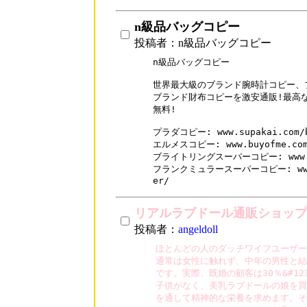
n級品バッグコピー
投稿者：n級品バッグコピー
n級品バッグコピー

世界最大級のブランド腕時計コピー、
ブランド財布コピーを激安通販!最高な
無料!

プラダコピー: www.supakai.com/br
エルメスコピー: www.buyofme.com/
ブライトリングスーパーコピー: www.supa
フランクミュラースーパーコピー: www.buy
er/
リアルラブドール通販ショップ
投稿者：
angeldoll
ほとんどの人のダッチワイフユーザー
通常は女性に触れず、中年の男性と結
です。実際、既婚の顧客は30％&#12
子供がなく、美乳ラブドールの娘を買
を通して精神的な栄養を求めます。そ