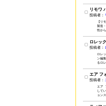
リモワ 
投稿者：
【リモ
製造・
性か
ロレック
投稿者：
ロレッ
ン編集
るロ
エア フォ
投稿者：
エア 
してい
ョン