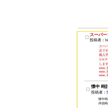
スーパー
投稿者：biu
スー
足です
購入
※ＨＰ
します
www.
www.
www.
懐中 時計
投稿者：
懐中時
伴侶時