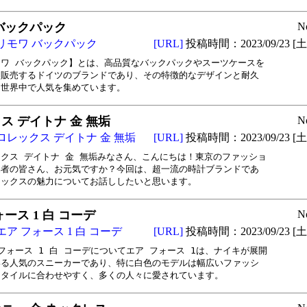
バックパック
N
リモワ バックパック
[URL]
投稿時間：2023/09/23 [土曜
ワ バックパック】とは、高品質なバックパックやスーツケースを

販売するドイツのブランドであり、その特徴的なデザインと耐久

ら世界中で人気を集めています。
ス デイトナ 金 無垢
N
ロレックス デイトナ 金 無垢
[URL]
投稿時間：2023/09/23 [土曜
クス デイトナ 金 無垢みなさん、こんにちは！東京のファッショ

者の皆さん、お元気ですか？今回は、超一流の時計ブランドであ

レックスの魅力についてお話ししたいと思います。
ース 1 白 コーデ
N
エア フォース 1 白 コーデ
[URL]
投稿時間：2023/09/23 [土曜
フォース 1 白 コーデについてエア フォース 1は、ナイキが展開

る人気のスニーカーであり、特に白色のモデルは幅広いファッシ

スタイルに合わせやすく、多くの人々に愛されています。