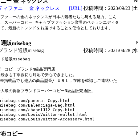
ニー 金 ネックレス
N
ティファニー 金 ネックレス
[URL]
投稿時間：2023/09/23 [土曜
ファニーの金のネックレスが日本の若者たちに与える魅力」こん

、スーパーコピー キャップファッション業界のベテランエディタ

して、最新のトレンドをお届けすることを使命としております。
販misebag
ランド通販misebag
投稿時間：2021/04/28 [水曜
ド通販misebag

ーコピーブランドN級品専門店

手続きも丁寧親切な対応で安心できました。

未掲載品でも他店の商品型番/ ＵＲＬ，在庫を確認しご連絡いた

最大級の偽物ブランドスーパーコピーN級品販売通販。

misebag.com/panerai-Copy.html

misebag.com/Balenciaga-Bag.html

misebag.com/chanelJ12-Copy.html

misebag.com/LouisVuitton-wallet.html

misebag.com/LouisVuitton-Accessory.html
財布コピー