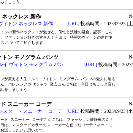
てみましょう。
 ネックレス 新作
N
ヴィトン ネックレス 新作
[URL]
投稿時間：2023/09/23 [土曜
ィトンの新作ネックレスが魅せる、個性と洗練の融合」記事：こん

は、ファッション好きの皆さん！今回は、待望のヴィトンの新作ネ

レスについてご紹介します。
ィトン モノグラム パンツ
N
ルイ ヴィトン モノグラム パン
[URL]
投稿時間：2023/0
ツが変える人生！ルイ ヴィトン モノグラム パンツの魅力に迫る

ん、バレンシアガ tシャツ 激安こんにちは！今日はちょっと変わ

お話をしましょう。
ド スニーカー コーデ
N
マスタード スニーカー コーデ
[URL]
投稿時間：2023/09/23 [土曜
ード スニーカー コーデこんにちは、ファッション愛好家の皆さ

日は、マスタードカラーのスニーカーを使ったコーディネートに

てお話ししたいと思います。