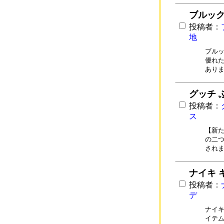
ブルック
投稿者：
地
ブルッ
優れた
あり
グッチ 
投稿者：
ス
【新た
の二つ
され
ナイキ 
投稿者：
デ
ナイキ
イテム