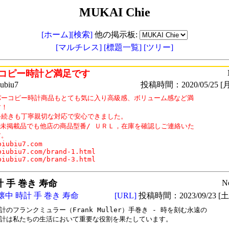
MUKAI Chie
[ホーム]
[検索]
他の掲示板:
[マルチレス]
[標題一覧]
[ツリー]
コピー時計ど満足です
biu7
投稿時間：2020/05/25 [月
パーコピー時計商品もとても気に入り高級感、ボリューム感など満

！

手続きも丁寧親切な対応で安心できました。

未掲載品でも他店の商品型番/ ＵＲＬ，在庫を確認しご連絡いた

。

biubiu7.com

biubiu7.com/brand-1.html

biubiu7.com/brand-3.html
 手 巻き 寿命
N
懐中 時計 手 巻き 寿命
[URL]
投稿時間：2023/09/23 [土曜
計のフランクミュラー（Frank Muller）手巻き - 時を刻む永遠の

計は私たちの生活において重要な役割を果たしています。