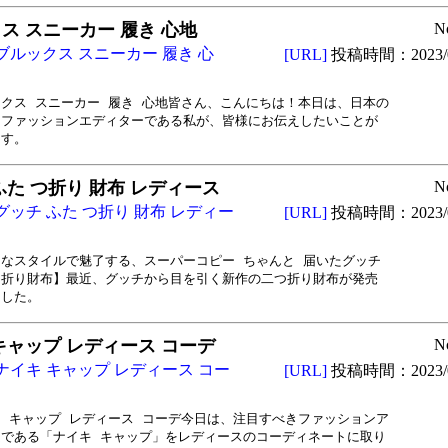
ス スニーカー 履き 心地
N
ブルックス スニーカー 履き 心
[URL]
投稿時間：2023/0
クス スニーカー 履き 心地皆さん、こんにちは！本日は、日本の

ファッションエディターである私が、皆様にお伝えしたいことが

ます。
ふた つ折り 財布 レディース
N
グッチ ふた つ折り 財布 レディー
[URL]
投稿時間：2023/0
なスタイルで魅了する、スーパーコピー ちゃんと 届いたグッチ

折り財布】最近、グッチから目を引く新作の二つ折り財布が発売

ました。
キャップ レディース コーデ
N
ナイキ キャップ レディース コー
[URL]
投稿時間：2023/0
 キャップ レディース コーデ今日は、注目すべきファッションア

である「ナイキ キャップ」をレディースのコーディネートに取り
