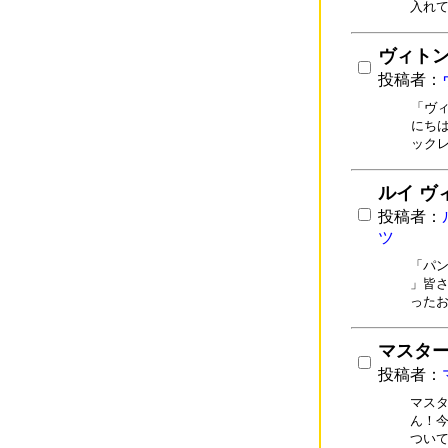
入れ
ヴィトン
投稿者：
「ヴ
にち
ック
ルイ ヴ
投稿者：
ツ
「パン
」皆さ
った
マスター
投稿者：
マスタ
ん！今
つい