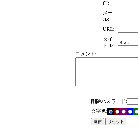
前:
メー
ル:
URL:
タイ
トル:
コメント:
削除パスワード:
文字色: