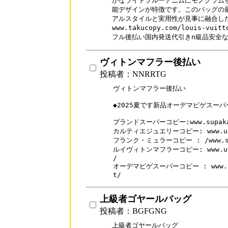
かなライトブルーデニムにモノグラムを
能デザインが特徴です。このバッグの最
アルスタイルと実用性が見事に融合した
www.takucopy.com/louis-vu
フル後払い国内発送代引きn級品安全
ヴィトンマフラー後払い
投稿者：NNRRTG
ヴィトンマフラー後払い

◆2025夏です新品オーデマピゲスーパ
ブランドスーパーコピー:www.supakai
カルティエジュエリーコピー: www.urisa
フランク・ミュラーコピー : /www.supak
ルイヴィトンマフラーコピー: www.urisa
/

オーデマピゲスーパーコピー : www.supa
t/
上級者ゴヤールバッグ
投稿者：BGFGNG
上級者ゴヤールバッグ
