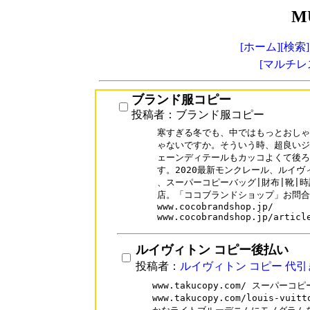
M
[ホーム]
[検索]
[マルチレ
ブランド服コピー
投稿者：ブランド服コピー
寒すぎる冬でも、中ではもっとおしゃ
ゃないですか。そういう時、超良いジ
ェーンディテールもカッコよくて後ろ
す。2020最新モンクレール、ルイヴ
、スーパーコピーバッグ|財布|靴|時
店。「ココブランドショップ」お問合せ：coc
www.cocobrandshop.jp/

www.cocobrandshop.jp/articl
ルイヴィトン コピー後払い
投稿者：
ルイヴィトン コピー 代引
www.takucopy.com/ スーパーコピ
www.takucopy.com/louis-vu