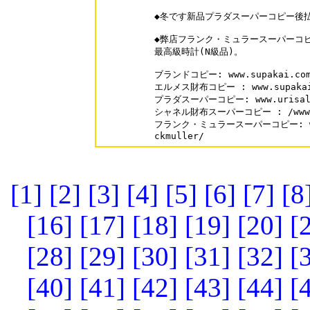
◆冬です新品プラダスーパーコピー後払
◆弊店フランク・ミュラースーパーコピ
最高級時計(N級品)。

ブランドコピー: www.supakai.com
エルメス財布コピー : www.supakai.c
プラダスーパーコピー: www.urisale.c
シャネル財布スーパーコピー : /www.sup
フランク・ミュラースーパーコピー: www.u
ckmuller/
[1]
[2]
[3]
[4]
[5]
[6]
[7]
[8
[16]
[17]
[18]
[19]
[20]
[
[28]
[29]
[30]
[31]
[32]
[
[40]
[41]
[42]
[43]
[44]
[