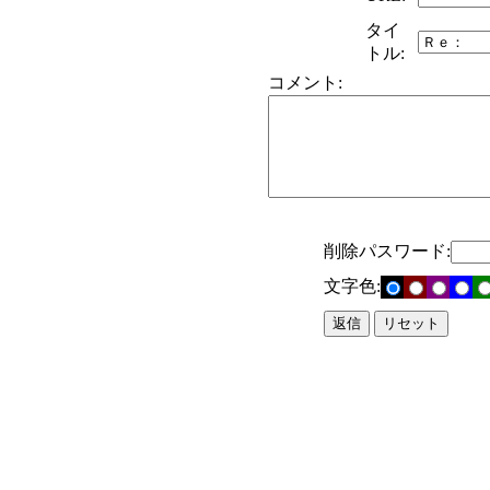
タイ
トル:
コメント:
削除パスワード:
文字色: