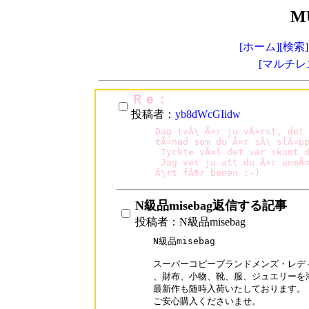
M
[ホーム]
[検索]
[マルチレ
Ｒｅ：
投稿者：
yb8dWcGIidw
Dag tvÃ\ Ã¤r ju vÃ¤rst, det 
tÃ¤nad som du Ã¤r sÃ\ slÃ¤pp
 Tyckte vÃ¤l det var skumt d
 Jag vet ju att du Ã¤r anmÃ¤
Ã\rt fÃ¶r benen :-)
N級品misebag返信する記事
投稿者：N級品misebag
N級品misebag

スーパーコピーブランドメンズ・レデ
、財布、小物、靴、服、ジュエリーを海
最新作も随時入荷いたしております。

ご安心購入くださいませ。
