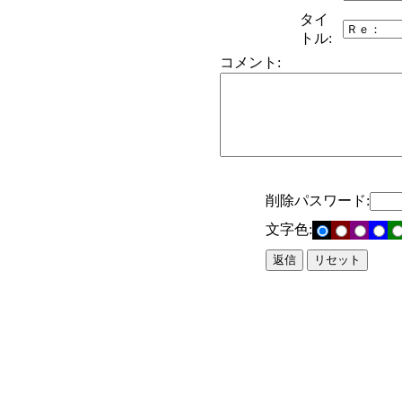
タイ
トル:
コメント:
削除パスワード:
文字色: