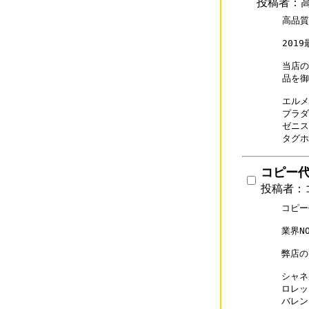
投稿者：高
高品質
201
当店の
品を御
エルメス
プラダス
ゼニスス
タグホイ
コピー代引
投稿者：コ
コピー代
業界N
弊店の
シャネル
ロレック
バレンシ