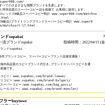
super998.com/

すべてのさまざまな国際ブランドを生産します.

と同等品質のスーパーコピー品を低価で お客様に提供します.

レックスN級品スーパーコピー時計 www.super998.com/Watchso

.html

(N級品)ブライトリングブランドスーパーコピー時計 www.super9

ドsupakai
流ブランドsupakai
投稿時間：2022/04/15 [金曜
ランドsupakai

2新作ブランドコピー、スーパーコピーブランド品激安通販！

海外高品質のコピーブランド代引き,ブランドスーパーコピーき通

老舗です。

ピー: www.supakai.com/brand-loewe/

コピー:www.supakai.com/brand-bvlgari/

ーパーコピー:www.supakai.com/bag_gucci/

ールコピー: www.supakai.com/brand-moncler/
ラーbuytowe