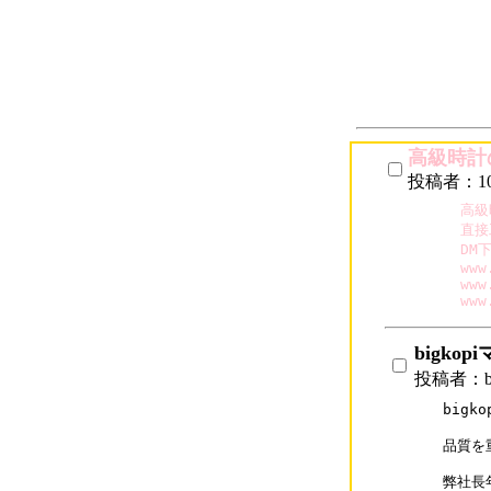
高級時計
投稿者：10k
高級
直接
DM
www
www
www
bigko
投稿者：b
bigk
品質を
弊社長