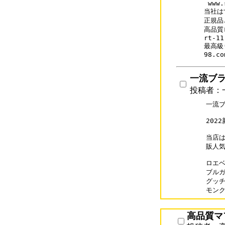
 www.
当社は
正規品
高品質ロ
rt-11
最高級
一流ブラン
投稿者：一
一流ブ
202
当店は
販人気
ロエベコ
ブルガリ
グッチス
モンクレ
高品質マフ