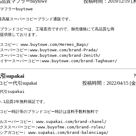
品質マフラーbuytowe
投稿時間：2019/12/19 [木
マフラーbuytowe

9最高級スーパーコピーブランド通販です。

ブランドコピーは、工場直売ですので、御売価格にて高品質な商

提供致しております。

コピー: www.buytowe.com/Hermes_Bags/

ーパーコピー:www.buytowe.com/brand-Prada/

ーパーコピー:www.buytowe.com/brand-Zenith/

ヤースーパーコピー:www.buytowe.com/brand-Tagheuer/ 
supakai
ピー代引supakai
投稿時間：2022/04/15 [金曜
引supakai

O.1品質2年無料保証です。

コピー時計等のブランドコピー時計は送料手数料無料で

スーパーコピー: www.supakai.com/brand-chanel/

ススーパーコピー:www.buyofme.com/brand-rolex/

アガコピー: www.supakai.com/brand-balenciaga/
