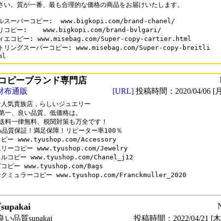
さい。質が一番、最も合理的な価格の商品をお届けいたします。

スーパーコピー:  www.bigkopi.com/brand-chanel/

ピー:    www.bigkopi.com/brand-bvlgari/

コピー: www.misebag.com/Super-copy-cartier.html

リングスーパーコピー: www.misebag.com/Super-copy-breitli

コピーブランド専門店
財布通販
[URL]
投稿時間：2020/04/06 [月
人気貴族店，らしいジュエリー

第一、良い品質、低価格は。

送料一律無料、税関対策も万全です！

0%品質保証！満足保障！リピーター率100％

ー www.tyushop.com/Accessory

ーコピー www.tyushop.com/Jewelry

コピー www.tyushop.com/Chanel_j12

ピー www.tyushop.com/Bags

ミュラーコピー www.tyushop.com/Franckmuller_2020

upakai
い品質supakai
投稿時間：2022/04/21 [木曜