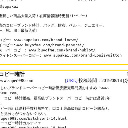
supakai

級新しい商品大量入荷！在庫情報随時更新!(*^-^*)

流のコピーブランド時計、バッグ、財布、ベルト、ジュエリー、

ー、靴、服！最新入荷!

ー: www.supakai.com/brand-loewe/

ピー:www.buyofme.com/brand-panerai/

ーパーコピー: www.buyofme.com/brand-hublot/

ィトンスーパーコピー: www.supakai.com/brand-Louisvuitton

コピー時計
.super998.com
[URL]
投稿時間：2019/08/14 [水
しいブランドスーパーコピー時計激安販売専門店おすすめ「www.

r998.com」

ーコピー時計販売、最高級ブランドスーパーコピー時計は品質3年

、

ピー時計は送料手数料無料で、口コミ最高級時計コピー(N級品)。

と見分けがつかないぐらい。

super998.com/Watchsort-14.html

ーコピー時計カルティエ

super998.com/Watchsort-15.html 
