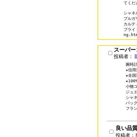
てくだ
シャネル
ブルガリコ
カルティエ
ブライト
スーパー
投稿者：
腕時計
★信用
★全国
★10
小物コピ
ジュエリ
シャネル
バッグコ
フランク
良い品質s
投稿者：良