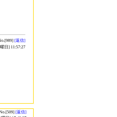
No.[989]
[返信]
日] 11:57:27
No.[509]
[返信]