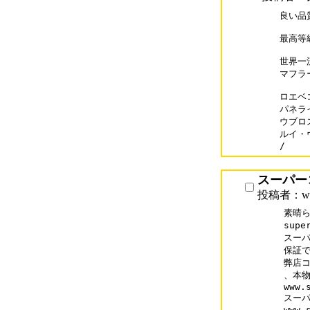
良い品質
最高等
世界一
マフラ
ロエベコピ
パネライコ
ウブロス
ルイ・ヴ
/
スーパー
投稿者：www
素晴ら
supe
スーパ
保証で
弊店コ
、本物
www.
スーパ
www.