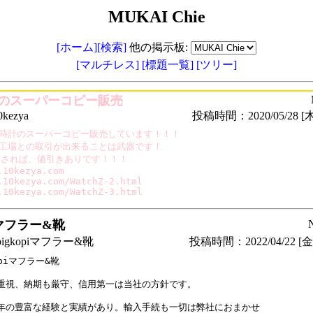
MUKAI Chie
[ホーム]
[検索]
他の掲示板:
[マルチレス]
[標題一覧]
[ツリー]
のスーパーコピー販売
ezya
投稿時間：2020/05/28 [木
時計のスーパーコピー販売しています！！！

工場との取引が出来ることは武器です！

下されば、値引きありです！！！

.10kezya.com

.10kezya.com/WatchZ-2.html

.10kezya.com/WatchZ-3.html
piマフラー&靴
igkopiマフラー&靴
投稿時間：2022/04/22 [金曜
opiマフラー&靴

重視、納期も厳守、信用第一は当社の方針です。

年の豊富な経験と実績があり。輸入手続も一切は弊社におまかせ
