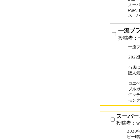
スーパ
www.
一流ブラン
投稿者：一
一流ブ
202
当店は
販人気
ロエベコ
ブルガリ
グッチス
モンクレ
スーパー
投稿者：www
202
ピー時