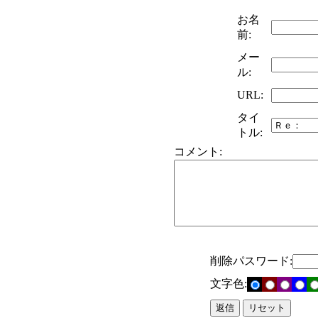
お名
前:
メー
ル:
URL:
タイ
トル:
コメント:
削除パスワード:
文字色: