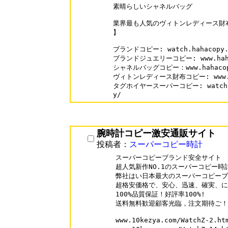
素晴らしいシャネルバッグ

業界最も人気のヴィトンレディース財布代
】

ブランドコピー: watch.hahacopy.c
ブランドジュエリーコピー: www.hahaco
シャネルバッグコピー：www.hahacopy.c
ヴィトンレディース財布コピー: www.haha
タグホイヤースーパーコピー: watch.hah
y/
腕時計コピー激安通販サイト
投稿者：
スーパーコピー時計
スーパーコピーブランド安全サイト

超人気新作NO.1のスーパーコピー時
弊社はい日本最大のスーパーコピーブ
超格安価格で、安心、迅速、確実、に
100%品質保証！好評率100%!

送料無料歓迎顧客光臨，注文期待ご！

www.10kezya.com/WatchZ-