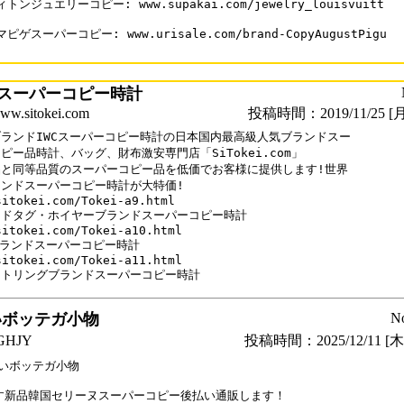
トンジュエリーコピー: www.supakai.com/jewelry_louisvuitt

ピゲスーパーコピー: www.urisale.com/brand-CopyAugustPigu

スーパーコピー時計
sitokei.com
投稿時間：2019/11/25 [月
ランドIWCスーパーコピー時計の日本国内最高級人気ブランドスー

ピー品時計、バッグ、財布激安専門店「SiTokei.com」

と同等品質のスーパーコピー品を低価でお客様に提供します!世界

ンドスーパーコピー時計が大特価!

sitokei.com/Tokei-a9.html

ドタグ・ホイヤーブランドスーパーコピー時計

sitokei.com/Tokei-a10.html

ブランドスーパーコピー時計

sitokei.com/Tokei-a11.html

いボッテガ小物
N
HJY
投稿時間：2025/12/11 [木曜
いボッテガ小物

す新品韓国セリーヌスーパーコピー後払い通販します！
