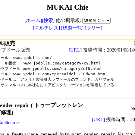
MUKAI Chie
[ホーム]
[検索]
他の掲示板:
[マルチレス]
[標題一覧]
[ツリー]
ル販売
ラブドール販売
[URL]
投稿時間：2020/01/08 [水
ル  www.jpdolls.com/

ル販売   www.jpdolls.com/category/c9.html

ブドール www.jpdolls.com/category/c16.html

ル  www.jpdolls.com/tperealdoll-10dwon.html

ルドールは、アメリカ製等身大ラブドールのブランド。カリフォル

州サンマルコスに本社をおくアビスクリエーションが製造している

t render repair ( トゥープレットレン
N
修理)
[URL]
投稿時間：2025
Smittenroe
ng a fa&#231;ade renewed bytoupret render repair 新たなスタ