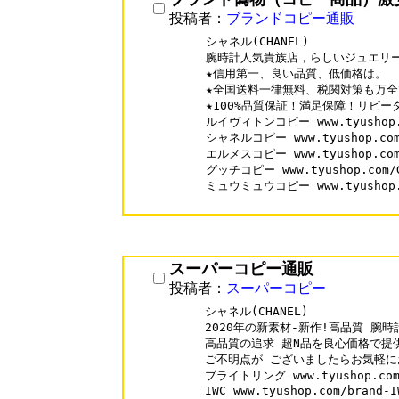
投稿者：
ブランドコピー通販
シャネル(CHANEL)

腕時計人気貴族店，らしいジュエリー
★信用第一、良い品質、低価格は。

★全国送料一律無料、税関対策も万全
★100%品質保証！満足保障！リピータ
ルイヴィトンコピー www.tyushop.co
シャネルコピー www.tyushop.com/
エルメスコピー www.tyushop.com/
グッチコピー www.tyushop.com/Gu
ミュウミュウコピー www.tyushop.co
スーパーコピー通販
投稿者：
スーパーコピー
シャネル(CHANEL)

2020年の新素材-新作!高品質 腕時計
高品質の追求 超N品を良心価格で提
ご不明点が ございましたらお気軽に
ブライトリング www.tyushop.com/b
IWC www.tyushop.com/brand-IW