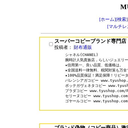
M
[ホーム]
[検索]
[マルチレ
スーパーコピーブランド専門店
投稿者：
財布通販
シャネル(CHANEL)

腕時計人気貴族店，らしいジュエリー
★信用第一、良い品質、低価格は。

★全国送料一律無料、税関対策も万全で
★100%品質保証！満足保障！リピーター
バレンシアガコピー www.tyushop.co
ボッテガヴェネタコピー www.tyushop.
プラダコピー www.tyushop.com/Pr
セリーヌコピー www.tyushop.com/C
ゴヤールコピー www.tyushop.com/G
ブランド偽物（コピー商品）激