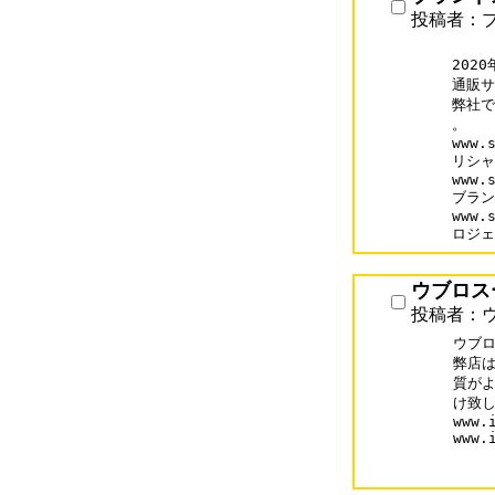
投稿者：
202
通販サイ
弊社で
。

www.s
リシャ
www.s
ブラン
www.s
ロジェ
ウブロス
投稿者：
ウブロ
弊店は
質がよ
け致し
www.
www.