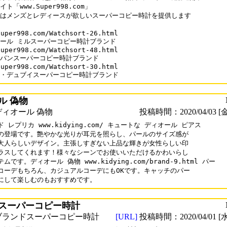
ト「www.Super998.com」

はメンズとレディースが欲しいスーパーコピー時計を提供します

uper998.com/Watchsort-26.html

ール ミルスーパーコピー時計ブランド

uper998.com/Watchsort-48.html

パンスーパーコピー時計ブランド

uper998.com/Watchsort-30.html

・デュブイスーパーコピー時計ブランド
ル 偽物
ィオール 偽物
投稿時間：2020/04/03 [金
 レプリカ www.kidying.com/ キュートな ディオール ピアス 

の登場です。艶やかな光りが耳元を照らし、パールのサイズ感が

大人らしいデザイン。主張しすぎない上品な輝きが女性らしい印

ラスしてくれます！様々なシーンでお使いいただけるかわいらし

ムです。ディオール 偽物 www.kidying.com/brand-9.html パー

コーデもちろん、カジュアルコーデにもOKです。キャッチのパー

スーパーコピー時計
ブランドスーパーコピー時計
[URL]
投稿時間：2020/04/01 [水