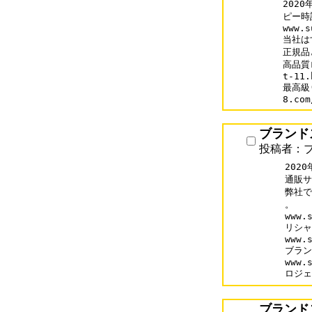
202
ピー時
www.s
当社は
正規品
高品質ロ
t-11.
最高級
ブランド
投稿者：
202
通販サイ
弊社で
。

www.s
リシャ
www.s
ブラン
www.s
ロジェ
ブランド