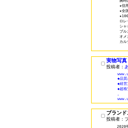
腕時
★信
★全
★1
ロレッ
シャネ
ブルガ
オメガ
カルテ
実物写真
投稿者：
www.
◆品質
◆経営
◆超
。

ブランド
投稿者：
202