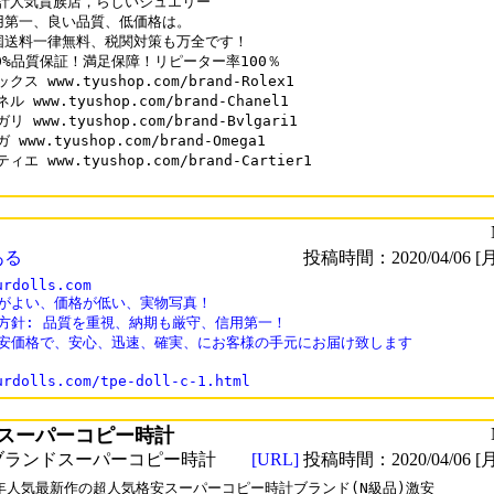
計人気貴族店，らしいジュエリー

用第一、良い品質、低価格は。

国送料一律無料、税関対策も万全です！

00%品質保証！満足保障！リピーター率100％

クス www.tyushop.com/brand-Rolex1

ル www.tyushop.com/brand-Chanel1

リ www.tyushop.com/brand-Bvlgari1

 www.tyushop.com/brand-Omega1

ィエ www.tyushop.com/brand-Cartier1

ある
投稿時間：2020/04/06 [月
urdolls.com

がよい、価格が低い、実物写真！

方針: 品質を重視、納期も厳守、信用第一！

格安価格で、安心、迅速、確実、にお客様の手元にお届け致します

スーパーコピー時計
ブランドスーパーコピー時計
[URL]
投稿時間：2020/04/06 [月
0年人気最新作の超人気格安スーパーコピー時計ブランド(N級品)激安
