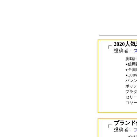
2020人
投稿者：
腕時計
★信用
★全国
★10
バレンシ
ボッテガ
プラダコ
セリーヌ
ゴヤール
ブランド
投稿者：