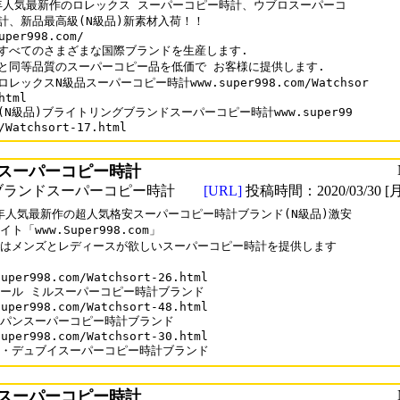
0年人気最新作のロレックス スーパーコピー時計、ウブロスーパーコ

計、新品最高級(N級品)新素材入荷！！

uper998.com/

すべてのさまざまな国際ブランドを生産します.

と同等品質のスーパーコピー品を低価で お客様に提供します.

レックスN級品スーパーコピー時計www.super998.com/Watchsor

html

(N級品)ブライトリングブランドスーパーコピー時計www.super99

スーパーコピー時計
ブランドスーパーコピー時計
[URL]
投稿時間：2020/03/30 [月
0年人気最新作の超人気格安スーパーコピー時計ブランド(N級品)激安

ト「www.Super998.com」

はメンズとレディースが欲しいスーパーコピー時計を提供します

uper998.com/Watchsort-26.html

ール ミルスーパーコピー時計ブランド

uper998.com/Watchsort-48.html

パンスーパーコピー時計ブランド

uper998.com/Watchsort-30.html

・デュブイスーパーコピー時計ブランド
スーパーコピー時計