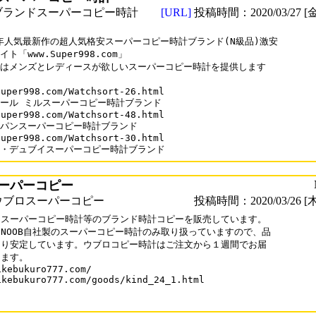
ブランドスーパーコピー時計
[URL]
投稿時間：2020/03/27 [金
0年人気最新作の超人気格安スーパーコピー時計ブランド(N級品)激安

ト「www.Super998.com」

はメンズとレディースが欲しいスーパーコピー時計を提供します

uper998.com/Watchsort-26.html

ール ミルスーパーコピー時計ブランド

uper998.com/Watchsort-48.html

パンスーパーコピー時計ブランド

uper998.com/Watchsort-30.html

・デュブイスーパーコピー時計ブランド
ーパーコピー
ウブロスーパーコピー
投稿時間：2020/03/26 [木
スーパーコピー時計等のブランド時計コピーを販売しています。

NOOB自社製のスーパーコピー時計のみ取り扱っていますので、品

り安定しています。ウブロコピー時計はご注文から１週間でお届

ます。

ikebukuro777.com/

ikebukuro777.com/goods/kind_24_1.html
