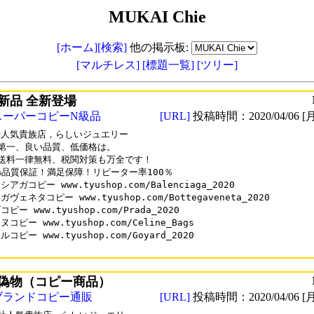
MUKAI Chie
[ホーム]
[検索]
他の掲示板:
[マルチレス]
[標題一覧]
[ツリー]
気新品 全新登場
スーパーコピーN級品
[URL]
投稿時間：2020/04/06 [月
人気貴族店，らしいジュエリー

第一、良い品質、低価格は。

送料一律無料、税関対策も万全です！

0%品質保証！満足保障！リピーター率100％

アガコピー www.tyushop.com/Balenciaga_2020

ヴェネタコピー www.tyushop.com/Bottegaveneta_2020

ピー www.tyushop.com/Prada_2020

コピー www.tyushop.com/Celine_Bags

コピー www.tyushop.com/Goyard_2020

偽物（コピー商品）
ブランドコピー通販
[URL]
投稿時間：2020/04/06 [月