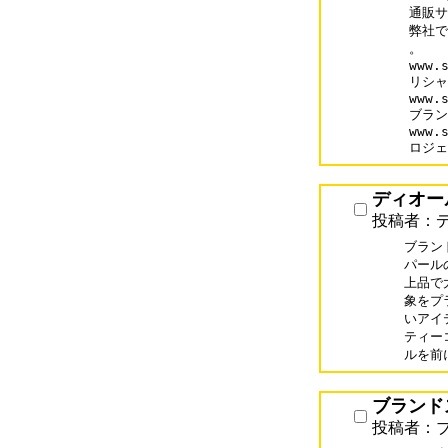
通販サイ
弊社で
。

www.s
リシャ
www.s
ブラン
www.s
ロジェ
ディオー
投稿者：デ
ブランド
パール
上品で
象をプ
いアイテ
ティー
ブランド
投稿者：