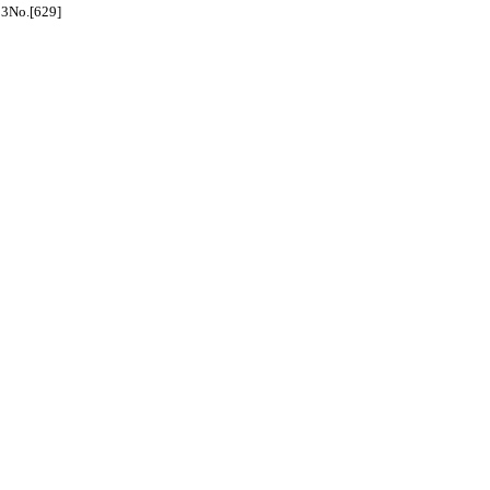
o.[629]