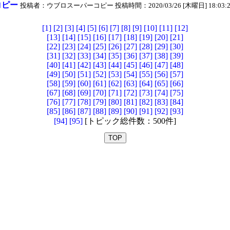
コピー
投稿者：ウブロスーパーコピー 投稿時間：2020/03/26 [木曜日] 18:03:23N
[1]
[2]
[3]
[4]
[5]
[6]
[7]
[8]
[9]
[10]
[11]
[12]
[13]
[14]
[15]
[16]
[17]
[18]
[19]
[20]
[21]
[22]
[23]
[24]
[25]
[26]
[27]
[28]
[29]
[30]
[31]
[32]
[33]
[34]
[35]
[36]
[37]
[38]
[39]
[40]
[41]
[42]
[43]
[44]
[45]
[46]
[47]
[48]
[49]
[50]
[51]
[52]
[53]
[54]
[55]
[56]
[57]
[58]
[59]
[60]
[61]
[62]
[63]
[64]
[65]
[66]
[67]
[68]
[69]
[70]
[71]
[72]
[73]
[74]
[75]
[76]
[77]
[78]
[79]
[80]
[81]
[82]
[83]
[84]
[85]
[86]
[87]
[88]
[89]
[90]
[91]
[92]
[93]
[94]
[95]
[トピック総件数：500件]