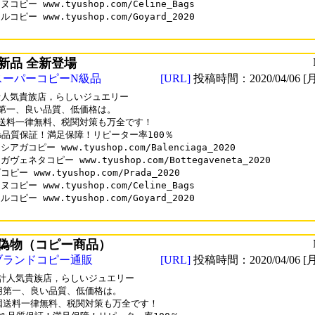
コピー www.tyushop.com/Celine_Bags

コピー www.tyushop.com/Goyard_2020

気新品 全新登場
スーパーコピーN級品
[URL]
投稿時間：2020/04/06 [月
人気貴族店，らしいジュエリー

第一、良い品質、低価格は。

送料一律無料、税関対策も万全です！

0%品質保証！満足保障！リピーター率100％

アガコピー www.tyushop.com/Balenciaga_2020

ヴェネタコピー www.tyushop.com/Bottegaveneta_2020

ピー www.tyushop.com/Prada_2020

コピー www.tyushop.com/Celine_Bags

コピー www.tyushop.com/Goyard_2020

偽物（コピー商品）
ブランドコピー通販
[URL]
投稿時間：2020/04/06 [月
計人気貴族店，らしいジュエリー

用第一、良い品質、低価格は。

国送料一律無料、税関対策も万全です！
