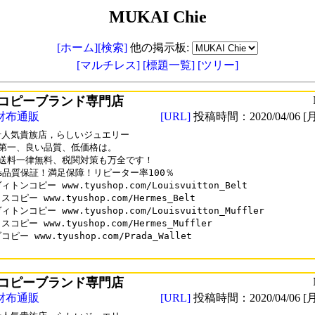
MUKAI Chie
[ホーム]
[検索]
他の掲示板:
[マルチレス]
[標題一覧]
[ツリー]
コピーブランド専門店
財布通販
[URL]
投稿時間：2020/04/06 [月
人気貴族店，らしいジュエリー

第一、良い品質、低価格は。

送料一律無料、税関対策も万全です！

0%品質保証！満足保障！リピーター率100％

トンコピー www.tyushop.com/Louisvuitton_Belt

コピー www.tyushop.com/Hermes_Belt

トンコピー www.tyushop.com/Louisvuitton_Muffler

コピー www.tyushop.com/Hermes_Muffler

ピー www.tyushop.com/Prada_Wallet

コピーブランド専門店
財布通販
[URL]
投稿時間：2020/04/06 [月