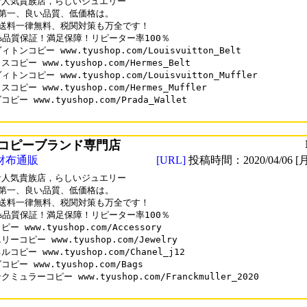
人気貴族店，らしいジュエリー

第一、良い品質、低価格は。

送料一律無料、税関対策も万全です！

0%品質保証！満足保障！リピーター率100％

トンコピー www.tyushop.com/Louisvuitton_Belt

コピー www.tyushop.com/Hermes_Belt

トンコピー www.tyushop.com/Louisvuitton_Muffler

コピー www.tyushop.com/Hermes_Muffler

ピー www.tyushop.com/Prada_Wallet

コピーブランド専門店
財布通販
[URL]
投稿時間：2020/04/06 [月
人気貴族店，らしいジュエリー

第一、良い品質、低価格は。

送料一律無料、税関対策も万全です！

0%品質保証！満足保障！リピーター率100％

ー www.tyushop.com/Accessory

ーコピー www.tyushop.com/Jewelry

コピー www.tyushop.com/Chanel_j12

ピー www.tyushop.com/Bags

ミュラーコピー www.tyushop.com/Franckmuller_2020
