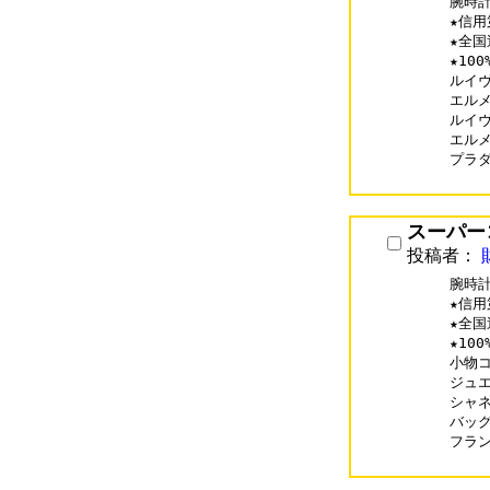
腕時計
★信用
★全国
★10
ルイヴィ
エルメス
ルイヴィ
エルメス
プラダコ
スーパー
投稿者：
腕時計
★信用
★全国
★10
小物コピ
ジュエリ
シャネル
バッグコ
フランク