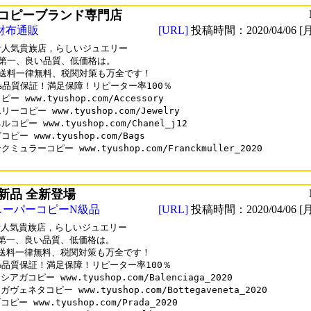
コピーブランド専門店
財布通販
[URL]
投稿時間：2020/04/06 [月
人気貴族店，らしいジュエリー

第一、良い品質、低価格は。

送料一律無料、税関対策も万全です！

0%品質保証！満足保障！リピーター率100％

ー www.tyushop.com/Accessory

ーコピー www.tyushop.com/Jewelry

コピー www.tyushop.com/Chanel_j12

ピー www.tyushop.com/Bags

ミュラーコピー www.tyushop.com/Franckmuller_2020

気新品 全新登場
スーパーコピーN級品
[URL]
投稿時間：2020/04/06 [月
人気貴族店，らしいジュエリー

第一、良い品質、低価格は。

送料一律無料、税関対策も万全です！

0%品質保証！満足保障！リピーター率100％

アガコピー www.tyushop.com/Balenciaga_2020

ヴェネタコピー www.tyushop.com/Bottegaveneta_2020

ピー www.tyushop.com/Prada_2020
