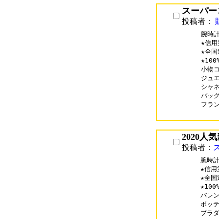
スーパー
投稿者：
腕時計
★信用
★全国
★10
小物コピ
ジュエリ
シャネル
バッグコ
フランク
2020人
投稿者：
腕時計
★信用
★全国
★10
バレンシ
ボッテガ
プラダコ