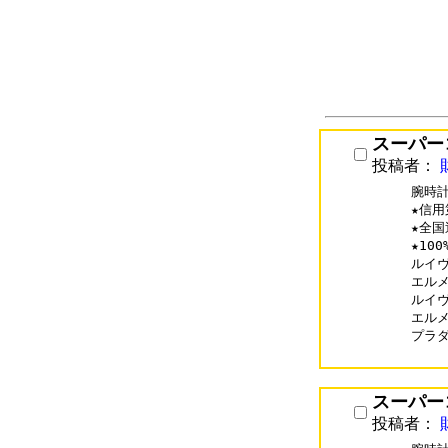
スーパー
投稿者：
腕時計
★信用
★全国
★10
ルイヴィ
エルメス
ルイヴィ
エルメス
プラダコ
スーパー
投稿者：