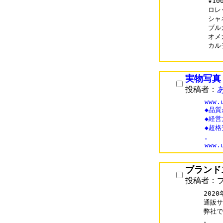
★1
ロレッ
シャネ
ブルガ
オメガ
カルテ
実物写真
投稿者：
www.
◆品質
◆経営
◆超
。

ブランド
投稿者：
202
通販サイ
弊社で
。
