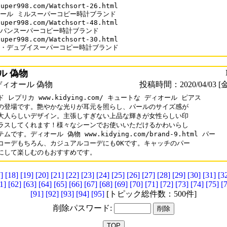
uper998.com/Watchsort-26.html

ール ミルスーパーコピー時計ブランド

uper998.com/Watchsort-48.html

パンスーパーコピー時計ブランド

uper998.com/Watchsort-30.html

・デュブイスーパーコピー時計ブランド
ル 偽物
ィオール 偽物
投稿時間：2020/04/03 [金
 レプリカ www.kidying.com/ キュートな ディオール ピアス 

の登場です。艶やかな光りが耳元を照らし、パールのサイズ感が

大人らしいデザイン。主張しすぎない上品な輝きが女性らしい印

ラスしてくれます！様々なシーンでお使いいただけるかわいらし

ムです。ディオール 偽物 www.kidying.com/brand-9.html パー

コーデもちろん、カジュアルコーデにもOKです。キャッチのパー

]
[18]
[19]
[20]
[21]
[22]
[23]
[24]
[25]
[26]
[27]
[28]
[29]
[30]
[31]
[3
1]
[62]
[63]
[64]
[65]
[66]
[67]
[68]
[69]
[70]
[71]
[72]
[73]
[74]
[75]
[
[91]
[92]
[93]
[94]
[95]
[トピック総件数：500件]
削除パスワード: