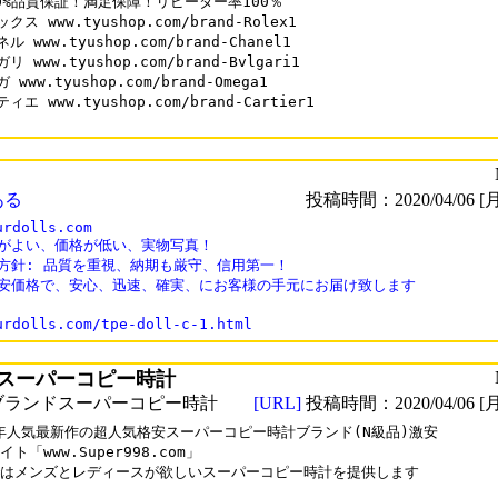
00%品質保証！満足保障！リピーター率100％

クス www.tyushop.com/brand-Rolex1

ル www.tyushop.com/brand-Chanel1

リ www.tyushop.com/brand-Bvlgari1

 www.tyushop.com/brand-Omega1

ィエ www.tyushop.com/brand-Cartier1

ある
投稿時間：2020/04/06 [月
urdolls.com

がよい、価格が低い、実物写真！

方針: 品質を重視、納期も厳守、信用第一！

格安価格で、安心、迅速、確実、にお客様の手元にお届け致します

スーパーコピー時計
ブランドスーパーコピー時計
[URL]
投稿時間：2020/04/06 [月
0年人気最新作の超人気格安スーパーコピー時計ブランド(N級品)激安

ト「www.Super998.com」

はメンズとレディースが欲しいスーパーコピー時計を提供します
