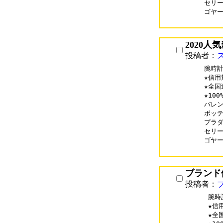
セリーヌ
ゴヤール
2020人
投稿者：
腕時計
★信用
★全国
★10
バレンシ
ボッテガ
プラダコ
セリーヌ
ゴヤール
ブランド
投稿者：
腕時
★信
★全