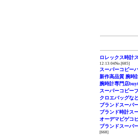
ロレックス時計ス
12:13:04No.[685]
スーパーコピー
新作高品質 腕時
腕時計専門店buyt
スーパーコピー
クロエバッグな
ブランドスーパ
ブランド時計スー
オーデマピゲコ
ブランドスーパ
[668]