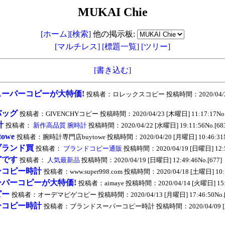
MUKAI Chie
[ホーム]
[検索]
他の掲示板:
[マルチレス]
[標題一覧]
[ツリー]
[書き込む]
ーパーコピーが大特価!
投稿者：ロレックスコピー 投稿時間：2020/04/2
バッグ
投稿者：GIVENCHYコピー 投稿時間：2020/04/23 [木曜日] 11:17:17No.[
計
投稿者：
新作高品質 腕時計
投稿時間：2020/04/22 [水曜日] 19:11:56No.[68
owe
投稿者：腕時計専門店buytowe 投稿時間：2020/04/20 [月曜日] 10:46:31No
ブランド買
投稿者：
ブランドコピー通販
投稿時間：2020/04/19 [日曜日] 12:51
どです
投稿者：
人気最新品
投稿時間：2020/04/19 [日曜日] 12:49:46No.[677]
ーコピー時計
投稿者：www.super998.com 投稿時間：2020/04/18 [土曜日] 10:11
パーコピーが大特価!
投稿者：aimaye 投稿時間：2020/04/14 [火曜日] 15:52
ピー
投稿者：オーデマピゲコピー 投稿時間：2020/04/13 [月曜日] 17:46:50No.[
ーコピー時計
投稿者：ブランドスーパーコピー時計 投稿時間：2020/04/09 [木曜日