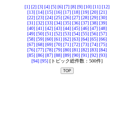
[1]
[2]
[3]
[4]
[5]
[6]
[7]
[8]
[9]
[10]
[11]
[12]
[13]
[14]
[15]
[16]
[17]
[18]
[19]
[20]
[21]
[22]
[23]
[24]
[25]
[26]
[27]
[28]
[29]
[30]
[31]
[32]
[33]
[34]
[35]
[36]
[37]
[38]
[39]
[40]
[41]
[42]
[43]
[44]
[45]
[46]
[47]
[48]
[49]
[50]
[51]
[52]
[53]
[54]
[55]
[56]
[57]
[58]
[59]
[60]
[61]
[62]
[63]
[64]
[65]
[66]
[67]
[68]
[69]
[70]
[71]
[72]
[73]
[74]
[75]
[76]
[77]
[78]
[79]
[80]
[81]
[82]
[83]
[84]
[85]
[86]
[87]
[88]
[89]
[90]
[91]
[92]
[93]
[94]
[95]
[トピック総件数：500件]