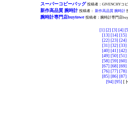
スーパーコピーバッグ
投稿者：GIVENCHYコピー 投
新作高品質 腕時計
投稿者：
新作高品質 腕時計
腕時計専門店buytowe
投稿者：腕時計専門店buytowe 
[1]
[2]
[3]
[4]
[5
[13]
[14]
[15]
[22]
[23]
[24]
[31]
[32]
[33]
[40]
[41]
[42]
[49]
[50]
[51]
[58]
[59]
[60]
[67]
[68]
[69]
[76]
[77]
[78]
[85]
[86]
[87]
[94]
[95]
[