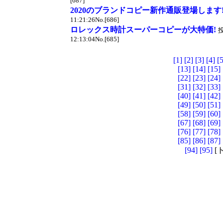
[687]
2020のブランドコピー新作通販登場します
11:21:26No.[686]
ロレックス時計スーパーコピーが大特価!
投
12:13:04No.[685]
[1]
[2]
[3]
[4]
[5
[13]
[14]
[15]
[22]
[23]
[24]
[31]
[32]
[33]
[40]
[41]
[42]
[49]
[50]
[51]
[58]
[59]
[60]
[67]
[68]
[69]
[76]
[77]
[78]
[85]
[86]
[87]
[94]
[95]
[