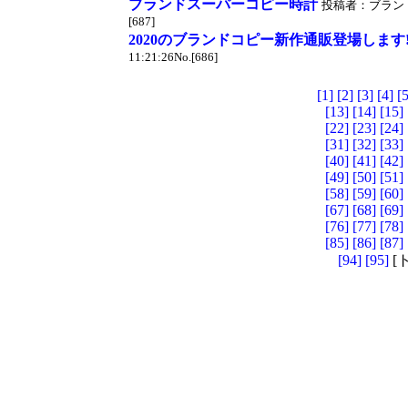
ブランドスーパーコピー時計
投稿者：ブランドスー
[687]
2020のブランドコピー新作通販登場します
11:21:26No.[686]
[1]
[2]
[3]
[4]
[5
[13]
[14]
[15]
[22]
[23]
[24]
[31]
[32]
[33]
[40]
[41]
[42]
[49]
[50]
[51]
[58]
[59]
[60]
[67]
[68]
[69]
[76]
[77]
[78]
[85]
[86]
[87]
[94]
[95]
[