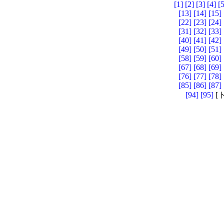
[1]
[2]
[3]
[4]
[5
[13]
[14]
[15]
[22]
[23]
[24]
[31]
[32]
[33]
[40]
[41]
[42]
[49]
[50]
[51]
[58]
[59]
[60]
[67]
[68]
[69]
[76]
[77]
[78]
[85]
[86]
[87]
[94]
[95]
[