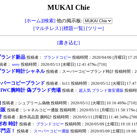
MUKAI Chie
[ホーム]
[検索]
他の掲示板:
[マルチレス]
[標題一覧]
[ツリー]
[書き込む]
ブランド新品
投稿者：
ブランドコピー
投稿時間：2020/04/06 [月曜日] 17:29:
稿者：
serry
投稿時間：2020/05/13 [水曜日] 12:41:47No.[716]
ブランド時計シャネル
投稿者：スーパーコピーブランド時計 投稿時間：2020/
ーパーコピーブランド
投稿者：lii11 投稿時間：2020/05/12 [火曜日] 17:47:4
安 IWC腕時計 偽ブランド売場
投稿者：
超人気 ブランド激安通販
投稿時間：
物
投稿者：シュプリーム偽物 投稿時間：2020/05/12 [火曜日] 10:16:49No.[710]
通販
投稿者：シャネルコピー通販 投稿時間：2020/05/11 [月曜日] 11:58:17No.[
計
投稿者：新作高品質 腕時計 投稿時間：2020/05/11 [月曜日] 11:48:34No.[706
財布 時計
投稿者：
ブランドコピー
投稿時間：2020/05/09 [土曜日] 19:10:11No
専門店！
投稿者：
スーパーコピー通販
投稿時間：2020/05/09 [土曜日] 19:08:3