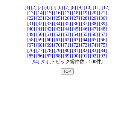
[1]
[2]
[3]
[4]
[5]
[6]
[7]
[8]
[9]
[10]
[11]
[12]
[13]
[14]
[15]
[16]
[17]
[18]
[19]
[20]
[21]
[22]
[23]
[24]
[25]
[26]
[27]
[28]
[29]
[30]
[31]
[32]
[33]
[34]
[35]
[36]
[37]
[38]
[39]
[40]
[41]
[42]
[43]
[44]
[45]
[46]
[47]
[48]
[49]
[50]
[51]
[52]
[53]
[54]
[55]
[56]
[57]
[58]
[59]
[60]
[61]
[62]
[63]
[64]
[65]
[66]
[67]
[68]
[69]
[70]
[71]
[72]
[73]
[74]
[75]
[76]
[77]
[78]
[79]
[80]
[81]
[82]
[83]
[84]
[85]
[86]
[87]
[88]
[89]
[90]
[91]
[92]
[93]
[94]
[95]
[トピック総件数：500件]