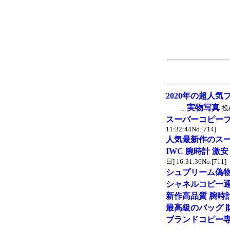
2020年の超人気
実物写真
投
∟
スーパーコピー
11:32:44No.[714]
人気最新作のス
IWC 腕時計 激
日] 16:31:36No.[711]
シュプリーム偽
シャネルコピー
新作高品質 腕時
最高級のバッグ 
ブランドコピー