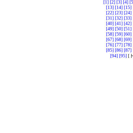
[1]
[2]
[3]
[4]
[5
[13]
[14]
[15]
[22]
[23]
[24]
[31]
[32]
[33]
[40]
[41]
[42]
[49]
[50]
[51]
[58]
[59]
[60]
[67]
[68]
[69]
[76]
[77]
[78]
[85]
[86]
[87]
[94]
[95]
[