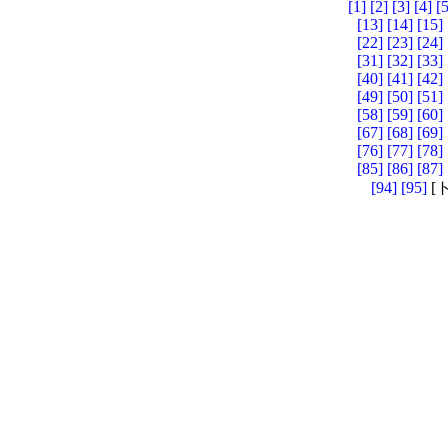
[1]
[2]
[3]
[4]
[5
[13]
[14]
[15]
[22]
[23]
[24]
[31]
[32]
[33]
[40]
[41]
[42]
[49]
[50]
[51]
[58]
[59]
[60]
[67]
[68]
[69]
[76]
[77]
[78]
[85]
[86]
[87]
[94]
[95]
[