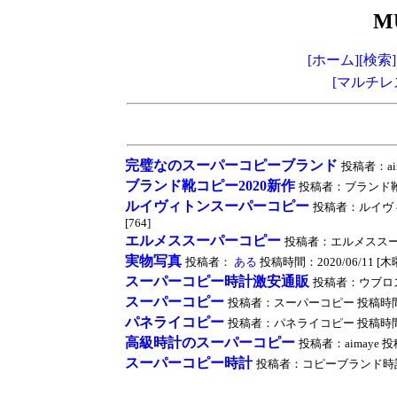
M
[ホーム]
[検索]
[マルチレ
完璧なのスーパーコピーブランド
投稿者：aima
ブランド靴コピー2020新作
投稿者：ブランド靴コピー
ルイヴィトンスーパーコピー
投稿者：ルイヴィトン
[764]
エルメススーパーコピー
投稿者：エルメススーパーコピ
実物写真
投稿者：
ある
投稿時間：2020/06/11 [木曜日]
スーパーコピー時計激安通販
投稿者：ウブロスーパ
スーパーコピー
投稿者：スーパーコピー 投稿時間：2020/
パネライコピー
投稿者：パネライコピー 投稿時間：2020/
高級時計のスーパーコピー
投稿者：aimaye 投稿時
スーパーコピー時計
投稿者：コピーブランド時計 投稿時間