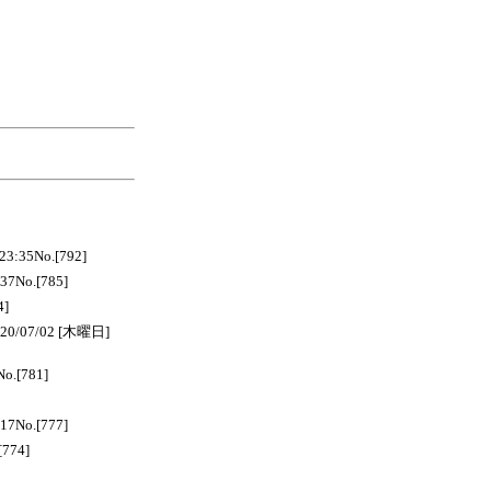
5No.[792]
No.[785]
]
7/02 [木曜日]
.[781]
No.[777]
774]