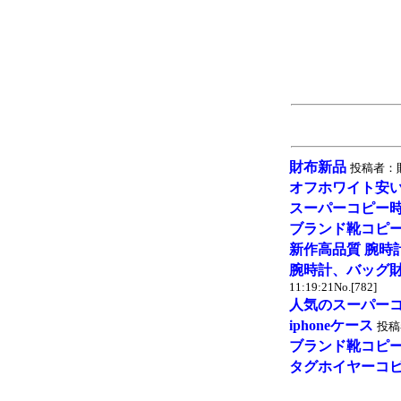
財布新品
投稿者：財布
オフホワイト安
スーパーコピー
ブランド靴コピー2
新作高品質 腕時
腕時計、バッグ
11:19:21No.[782]
人気のスーパーコ
iphoneケース
投稿者
ブランド靴コピー2
タグホイヤーコ