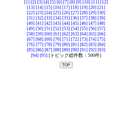
[1]
[2]
[3]
[4]
[5]
[6]
[7]
[8]
[9]
[10]
[11]
[12]
[13]
[14]
[15]
[16]
[17]
[18]
[19]
[20]
[21]
[22]
[23]
[24]
[25]
[26]
[27]
[28]
[29]
[30]
[31]
[32]
[33]
[34]
[35]
[36]
[37]
[38]
[39]
[40]
[41]
[42]
[43]
[44]
[45]
[46]
[47]
[48]
[49]
[50]
[51]
[52]
[53]
[54]
[55]
[56]
[57]
[58]
[59]
[60]
[61]
[62]
[63]
[64]
[65]
[66]
[67]
[68]
[69]
[70]
[71]
[72]
[73]
[74]
[75]
[76]
[77]
[78]
[79]
[80]
[81]
[82]
[83]
[84]
[85]
[86]
[87]
[88]
[89]
[90]
[91]
[92]
[93]
[94]
[95]
[トピック総件数：500件]