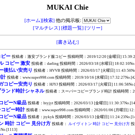
MUKAI Chie
[ホーム]
[検索]
他の掲示板:
[マルチレス]
[標題一覧]
[ツリー]
[書き込む]
コピー
投稿者：激安ブランド服コピー 投稿時間：2019/12/20 [金曜日] 15:39:22N
ル コピー 激安
投稿者：darling 投稿時間：2026/03/18 [水曜日] 18:02:10No.[
ー後払い安売り
投稿者：HVVB 投稿時間：2026/03/17 [火曜日] 11:43:50No.
時計
投稿者：www.super998.com 投稿時間：2019/10/16 [水曜日] 17:32:27No.[4
ガコピー安売り
投稿者：HJYJ 投稿時間：2026/03/17 [火曜日] 11:06:58No.[
ブランド時計シャネル
投稿者：スーパーコピーブランド時計 投稿時間：2020/
コピーN級品
投稿者：htyjyt 投稿時間：2026/03/13 [金曜日] 11:30:37No.[14
ーコピー時計
投稿者：www.super998.com 投稿時間：2020/01/06 [月曜日] 12:51
コピーN級品
投稿者：jtykyk 投稿時間：2026/03/13 [金曜日] 11:24:23No.[14
 時計 コピー 見分け方
投稿者：
ルイヴィトン 時計 コピー 見分け方
投
No.[1113]