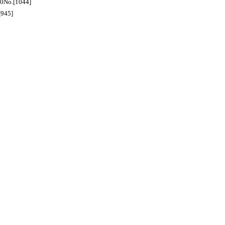
No.[1044]
945]