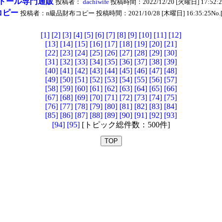
ドール専門通販
投稿者：
dachiwife
投稿時間：2022/12/20 [火曜日] 17:52:20
コピー
投稿者：n級品財布コピー 投稿時間：2021/10/28 [木曜日] 16:35:25No.[
[1]
[2]
[3]
[4]
[5]
[6]
[7]
[8]
[9]
[10]
[11]
[12]
[13]
[14]
[15]
[16]
[17]
[18]
[19]
[20]
[21]
[22]
[23]
[24]
[25]
[26]
[27]
[28]
[29]
[30]
[31]
[32]
[33]
[34]
[35]
[36]
[37]
[38]
[39]
[40]
[41]
[42]
[43]
[44]
[45]
[46]
[47]
[48]
[49]
[50]
[51]
[52]
[53]
[54]
[55]
[56]
[57]
[58]
[59]
[60]
[61]
[62]
[63]
[64]
[65]
[66]
[67]
[68]
[69]
[70]
[71]
[72]
[73]
[74]
[75]
[76]
[77]
[78]
[79]
[80]
[81]
[82]
[83]
[84]
[85]
[86]
[87]
[88]
[89]
[90]
[91]
[92]
[93]
[94]
[95]
[トピック総件数：500件]