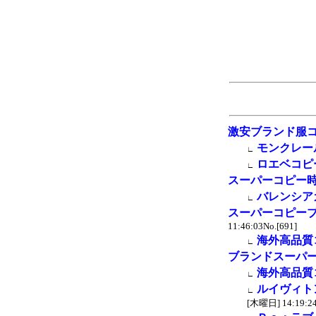
激安ブランド服
モンクレー
∟
ロエベコピ
∟
スーパーコピー
バレンシア
∟
スーパーコピー
11:46:03No.[691]
海外高品質
∟
ブランドスーパ
海外高品質
∟
ルイヴィトン
∟
[木曜日] 14:19:24