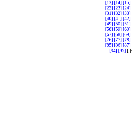
[13]
[14]
[15]
[22]
[23]
[24]
[31]
[32]
[33]
[40]
[41]
[42]
[49]
[50]
[51]
[58]
[59]
[60]
[67]
[68]
[69]
[76]
[77]
[78]
[85]
[86]
[87]
[94]
[95]
[