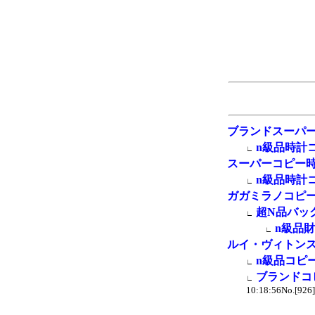
ブランドスーパ
n級品時計
∟
スーパーコピー
n級品時計
∟
ガガミラノコピ
超N品バッ
∟
n級品
∟
ルイ・ヴィトン
n級品コピ
∟
ブランドコ
∟
10:18:56No.[926]