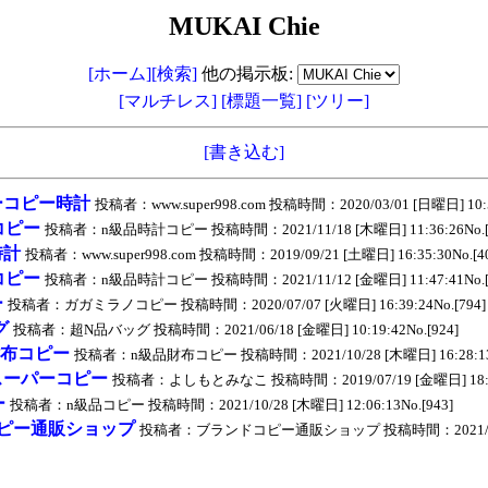
MUKAI Chie
[ホーム]
[検索]
他の掲示板:
[マルチレス]
[標題一覧]
[ツリー]
[書き込む]
ーコピー時計
投稿者：www.super998.com 投稿時間：2020/03/01 [日曜日] 10:51
コピー
投稿者：n級品時計コピー 投稿時間：2021/11/18 [木曜日] 11:36:26No.[
時計
投稿者：www.super998.com 投稿時間：2019/09/21 [土曜日] 16:35:30No.[4
コピー
投稿者：n級品時計コピー 投稿時間：2021/11/12 [金曜日] 11:47:41No.[
ー
投稿者：ガガミラノコピー 投稿時間：2020/07/07 [火曜日] 16:39:24No.[794]
グ
投稿者：超N品バッグ 投稿時間：2021/06/18 [金曜日] 10:19:42No.[924]
財布コピー
投稿者：n級品財布コピー 投稿時間：2021/10/28 [木曜日] 16:28:13N
スーパーコピー
投稿者：よしもとみなこ 投稿時間：2019/07/19 [金曜日] 18:03:
ー
投稿者：n級品コピー 投稿時間：2021/10/28 [木曜日] 12:06:13No.[943]
ピー通販ショップ
投稿者：ブランドコピー通販ショップ 投稿時間：2021/06