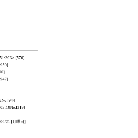
:29No.[576]
950]
00]
947]
o.[944]
10No.[319]
/21 [月曜日]