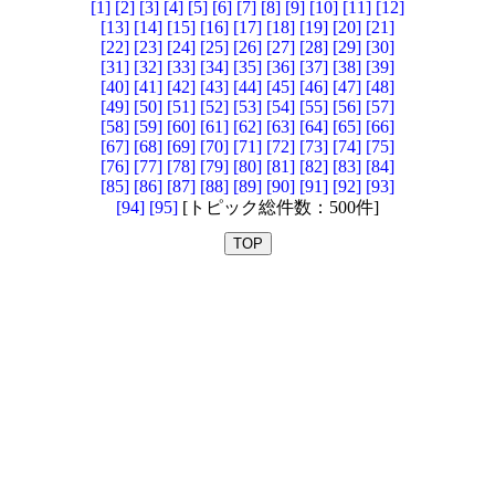
[1]
[2]
[3]
[4]
[5]
[6]
[7]
[8]
[9]
[10]
[11]
[12]
[13]
[14]
[15]
[16]
[17]
[18]
[19]
[20]
[21]
[22]
[23]
[24]
[25]
[26]
[27]
[28]
[29]
[30]
[31]
[32]
[33]
[34]
[35]
[36]
[37]
[38]
[39]
[40]
[41]
[42]
[43]
[44]
[45]
[46]
[47]
[48]
[49]
[50]
[51]
[52]
[53]
[54]
[55]
[56]
[57]
[58]
[59]
[60]
[61]
[62]
[63]
[64]
[65]
[66]
[67]
[68]
[69]
[70]
[71]
[72]
[73]
[74]
[75]
[76]
[77]
[78]
[79]
[80]
[81]
[82]
[83]
[84]
[85]
[86]
[87]
[88]
[89]
[90]
[91]
[92]
[93]
[94]
[95]
[トピック総件数：500件]