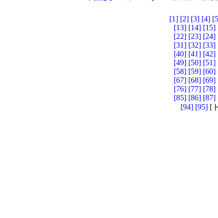
[1]
[2]
[3]
[4]
[5
[13]
[14]
[15]
[22]
[23]
[24]
[31]
[32]
[33]
[40]
[41]
[42]
[49]
[50]
[51]
[58]
[59]
[60]
[67]
[68]
[69]
[76]
[77]
[78]
[85]
[86]
[87]
[94]
[95]
[