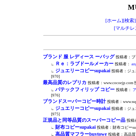
M
[ホーム]
[検索]
[マルチレ
ブランド 服 レディース ーバッグ
投稿者：ブラン
Ｒｅ：ラブドールメーカー
投稿者：
an
∟
ジュエリーコピーsupakai
投稿者：ジュエリー
∟
[970]
最高品質のレプリカ
投稿者：www.cocoejp.com 投
パテックフィリップ コピー
投稿者：
ア
∟
[976]
ブランドスーパーコピー時計
投稿者：www.supe
ジュエリーコピーsupakai
投稿者：ジュエリー
∟
[975]
正規品と同等品質のスーパーコピー品
投稿者：
財布コピーsupakai
投稿者：財布コピーsupakai
∟
高品質マフラーbuytowe
投稿者：高品質マフラー
∟