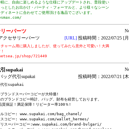
身軽に、自由に楽しめるような仕様にアップデートされ、普段使い

ょっとしたお出かけ・パーティ・フォーマルと、より様々なシーン

ーディネートに合わせてご使用頂ける逸品でございます。

サリーパーツ
N
アクセサリーパーツ
[URL]
投稿時間：2022/07/25 [月曜
クチャーム用に購入しましたが、使ってみたら意外と可愛い！大満

！

netsea.jp/shop/721449
supakai
N
ッグ代引supakai
投稿時間：2022/07/21 [木曜
引supakai

ブランドスーパーコピーが大特価!

のブランドコピー時計、バッグ、財布を経営しております。

%品質保証！満足保障！リピーター率100％!

コピー: www.supakai.com/bag_chanel/

コピー: www.supakai.com/wallet_hermes/

スーパーコピー:www.supakai.com/brand-bvlgari/
