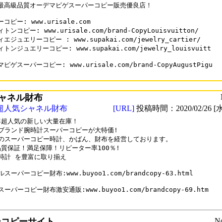
最高級品質オーデマピゲスーパーコピー販売優良店！

コピー: www.urisale.com

ンコピー: www.urisale.com/brand-CopyLouisvuitton/

エジュエリーコピー : www.supakai.com/jewelry_cartier/

トンジュエリーコピー: www.supakai.com/jewelry_louisvuitt

ピゲスーパーコピー: www.urisale.com/brand-CopyAugustPigu

ャネル財布
超人気シャネル財布
[URL]
投稿時間：2020/02/26 [水
9年超人気の新しい大量在庫！

ブランド腕時計スーパーコピーが大特価!

のスーパーコピー時計、かばん、財布を経営しております。

%品質保証！満足保障！リピーター率100％!

時計 を豊富に取り揃え

スーパーコピー財布:www.buyoo1.com/brandcopy-63.html

ーパーコピー財布激安通販:www.buyoo1.com/brandcopy-69.htm

ーコピーサイト
N