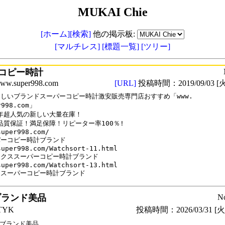
MUKAI Chie
[ホーム]
[検索]
他の掲示板:
[マルチレス]
[標題一覧]
[ツリー]
コピー時計
.super998.com
[URL]
投稿時間：2019/09/03 [火
しいブランドスーパーコピー時計激安販売専門店おすすめ「www.

r998.com」

9年超人気の新しい大量在庫！

%品質保証！満足保障！リピーター率100％!

uper998.com/

ーコピー時計ブランド

super998.com/Watchsort-11.html

クススーパーコピー時計ブランド

super998.com/Watchsort-13.html

ロスーパーコピー時計ブランド
ブランド美品
N
YK
投稿時間：2026/03/31 [火曜
ブランド美品
