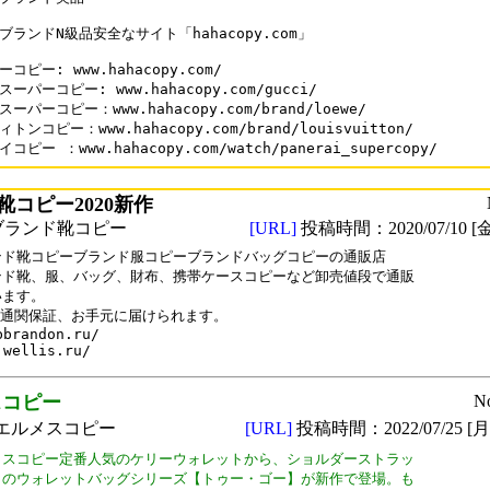
ブランドN級品安全なサイト「hahacopy.com」

コピー: www.hahacopy.com/

ーパーコピー: www.hahacopy.com/gucci/

ーパーコピー：www.hahacopy.com/brand/loewe/

トンコピー：www.hahacopy.com/brand/louisvuitton/

コピー ：www.hahacopy.com/watch/panerai_supercopy/
靴コピー2020新作
ブランド靴コピー
[URL]
投稿時間：2020/07/10 [金
ンド靴コピーブランド服コピーブランドバッグコピーの通販店

ンド靴、服、バッグ、財布、携帯ケースコピーなど卸売値段で通販

ます。

％通関保証、お手元に届けられます。

bbrandon.ru/

jwellis.ru/
スコピー
N
エルメスコピー
[URL]
投稿時間：2022/07/25 [月曜
メスコピー定番人気のケリーウォレットから、ショルダーストラッ

きのウォレットバッグシリーズ【トゥー・ゴー】が新作で登場。も
