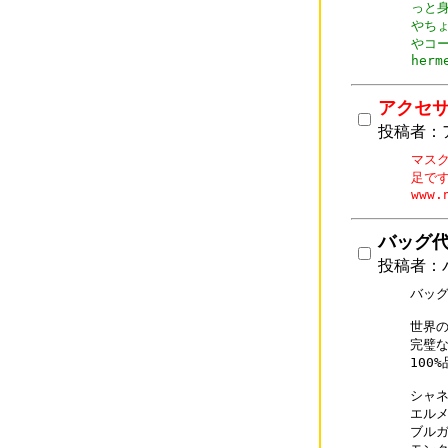
っと
やち
やコ
アクセ
投稿者：
マス
足です
www.
バッグ代引
投稿者：バ
バッグ代
世界の
完璧な
100
シャネル
エルメス
ブルガリ