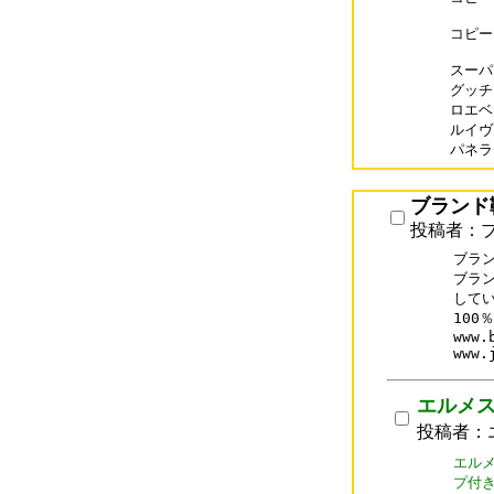
コピー
スーパー
グッチス
ロエベス
ルイヴィ
パネライ
ブランド
投稿者：
ブラ
ブラ
してい
100
www.
www.
エルメ
投稿者：
エル
プ付