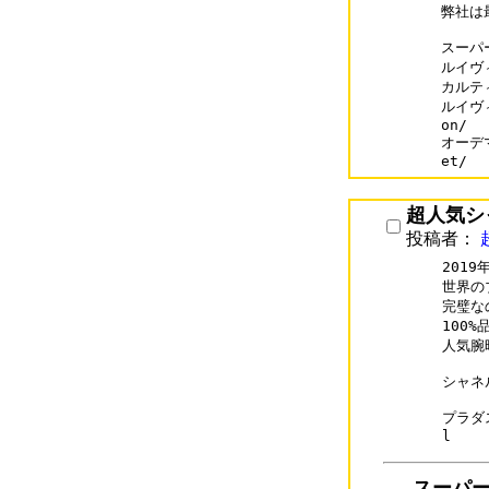
弊社は
スーパー
ルイヴィト
カルティ
ルイヴィ
on/

オーデマ
et/
超人気シ
投稿者：
201
世界の
完璧な
100
人気腕
シャネル
プラダス
スーパ