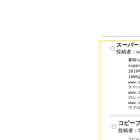
スーパー
投稿者：www
素晴ら
supe
201
100
www.s
スーパ
www.
ロレッ
www.
ウブ
コピー
投稿者：T
コピー