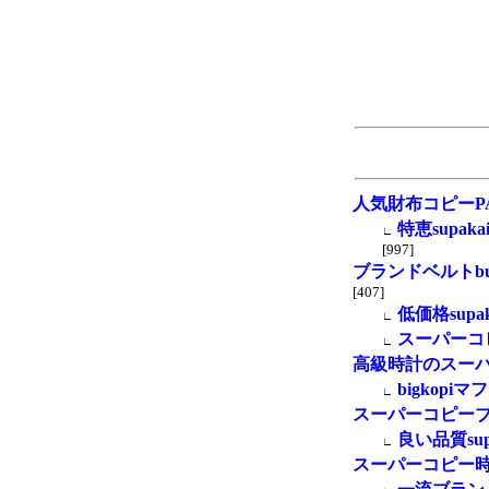
人気財布コピーPAP
特恵supa
∟
[997]
ブランドベルトbuyt
[407]
低価格supak
∟
スーパーコ
∟
高級時計のスー
bigkopi
∟
スーパーコピー
良い品質sup
∟
スーパーコピー