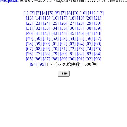
upakai
投稿者：一流ブランドsupakai 投稿時間：2022/04/18 [月曜日] 11:55:
[1]
[2]
[3]
[4]
[5]
[6]
[7]
[8]
[9]
[10]
[11]
[12]
[13]
[14]
[15]
[16]
[17]
[18]
[19]
[20]
[21]
[22]
[23]
[24]
[25]
[26]
[27]
[28]
[29]
[30]
[31]
[32]
[33]
[34]
[35]
[36]
[37]
[38]
[39]
[40]
[41]
[42]
[43]
[44]
[45]
[46]
[47]
[48]
[49]
[50]
[51]
[52]
[53]
[54]
[55]
[56]
[57]
[58]
[59]
[60]
[61]
[62]
[63]
[64]
[65]
[66]
[67]
[68]
[69]
[70]
[71]
[72]
[73]
[74]
[75]
[76]
[77]
[78]
[79]
[80]
[81]
[82]
[83]
[84]
[85]
[86]
[87]
[88]
[89]
[90]
[91]
[92]
[93]
[94]
[95]
[トピック総件数：500件]