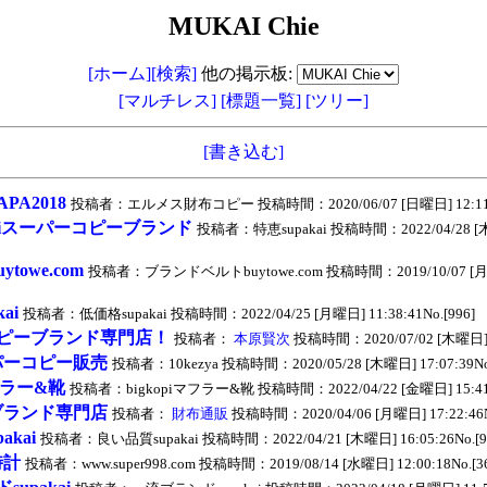
MUKAI Chie
[ホーム]
[検索]
他の掲示板:
[マルチレス]
[標題一覧]
[ツリー]
[書き込む]
A2018
投稿者：エルメス財布コピー 投稿時間：2020/06/07 [日曜日] 12:11:30
kaiスーパーコピーブランド
投稿者：特恵supakai 投稿時間：2022/04/28 [木曜
owe.com
投稿者：ブランドベルトbuytowe.com 投稿時間：2019/10/07 [月曜日
ai
投稿者：低価格supakai 投稿時間：2022/04/25 [月曜日] 11:38:41No.[996]
ピーブランド専門店！
投稿者：
本原賢次
投稿時間：2020/07/02 [木曜日] 13
パーコピー販売
投稿者：10kezya 投稿時間：2020/05/28 [木曜日] 17:07:39No.
マフラー&靴
投稿者：bigkopiマフラー&靴 投稿時間：2022/04/22 [金曜日] 15:41:2
ブランド専門店
投稿者：
財布通販
投稿時間：2020/04/06 [月曜日] 17:22:46N
akai
投稿者：良い品質supakai 投稿時間：2022/04/21 [木曜日] 16:05:26No.[9
時計
投稿者：www.super998.com 投稿時間：2019/08/14 [水曜日] 12:00:18No.[3