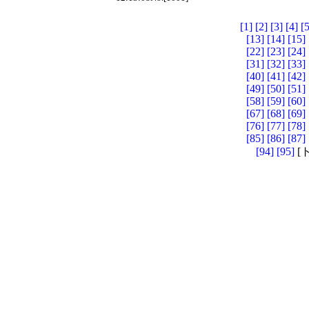
[1]
[2]
[3]
[4]
[5
[13]
[14]
[15]
[22]
[23]
[24]
[31]
[32]
[33]
[40]
[41]
[42]
[49]
[50]
[51]
[58]
[59]
[60]
[67]
[68]
[69]
[76]
[77]
[78]
[85]
[86]
[87]
[94]
[95]
[